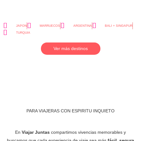
JAPON
MARRUECOS
ARGENTINA
BALI + SINGAPUR
TURQUIA
Ver más destinos
PARA VIAJERAS CON ESPIRITU INQUIETO
En
Viajar Juntas
compartimos vivencias memorables y
buscamos que cada experiencia de viaje sea más
fácil, segura