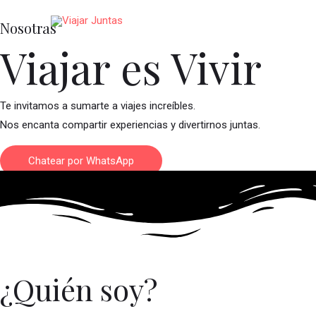
Ir
Nosotras
al
Viajar es Vivir
contenido
Te invitamos a sumarte a viajes increíbles.
Nos encanta compartir experiencias y divertirnos juntas.
Chatear por WhatsApp
¿Quién soy?