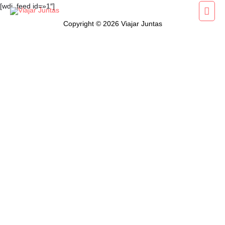
Ir
[wdi_feed id=»1″]
Men
al
Copyright © 2026 Viajar Juntas
princ
contenido