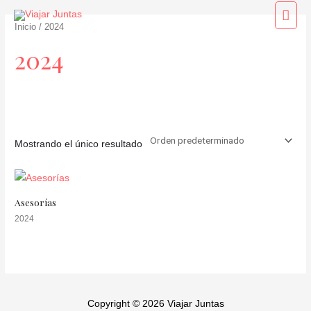
Ir
Men
al
Inicio
/ 2024
princ
contenido
2024
Mostrando el único resultado
Categorías del producto
Asesorías
2024
Copyright © 2026 Viajar Juntas