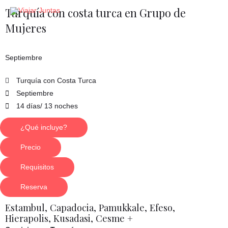
Ir
Turquía con costa turca en Grupo de
al
Mujeres
contenido
Septiembre
Turquía con Costa Turca
Septiembre
14 días/ 13 noches
¿Qué incluye?
Precio
Requisitos
Reserva
Estambul, Capadocia, Pamukkale, Efeso,
Hierapolis, Kusadasi, Cesme +