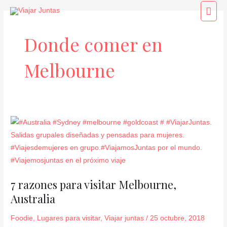
Ir
Men
al
princ
contenido
Donde comer en
Melbourne
7
razones
para
visitar
Melbourne,
7 razones para visitar Melbourne,
Australia
Australia
Foodie
,
Lugares para visitar
,
Viajar juntas
/
25 octubre, 2018