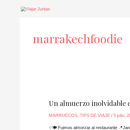
Ir
al
contenido
marrakechfoodie
Un
almuerzo
Un almuerzo inolvidable 
inolvidable
en
MARRUECOS
,
TIPS DE VIAJE
/
5 julio, 
el
corazon
✨🍽️ Fuimos almorzar al restaurante 📍Jard