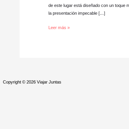
de
de este lugar está diseñado con un toque m
la
la presentación impecable […]
Medina
Leer más »
en
Marrakech
Copyright © 2026 Viajar Juntas