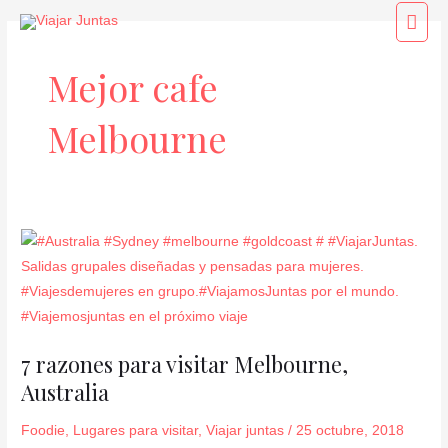
Ir
Men
al
princ
contenido
Mejor cafe
Melbourne
7
razones
para
visitar
Melbourne,
7 razones para visitar Melbourne,
Australia
Australia
Foodie
,
Lugares para visitar
,
Viajar juntas
/
25 octubre, 2018