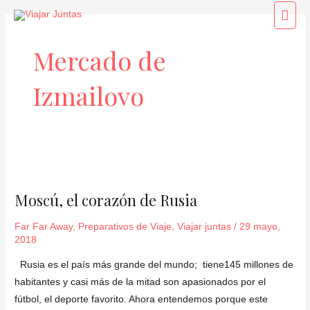
Ir
Men
al
princ
contenido
Mercado de
Izmailovo
Moscú,
el
Moscú, el corazón de Rusia
corazón
de
Far Far Away
,
Preparativos de Viaje
,
Viajar juntas
/
29 mayo,
Rusia
2018
Rusia es el país más grande del mundo; tiene145 millones de
habitantes y casi más de la mitad son apasionados por el
fútbol, el deporte favorito. Ahora entendemos porque este