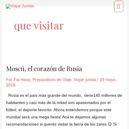
Ir
Men
al
princ
contenido
que visitar
Moscú,
el
Moscú, el corazón de Rusia
corazón
de
Far Far Away
,
Preparativos de Viaje
,
Viajar juntas
/
29 mayo,
Rusia
2018
Rusia es el país más grande del mundo; tiene145 millones de
habitantes y casi más de la mitad son apasionados por el
fútbol, el deporte favorito. Ahora entendemos porque este
mundial será una mega fiesta! Acá te dejamos algunas
recomendaciones si querés visitar la tierra de los zares 😉 Si