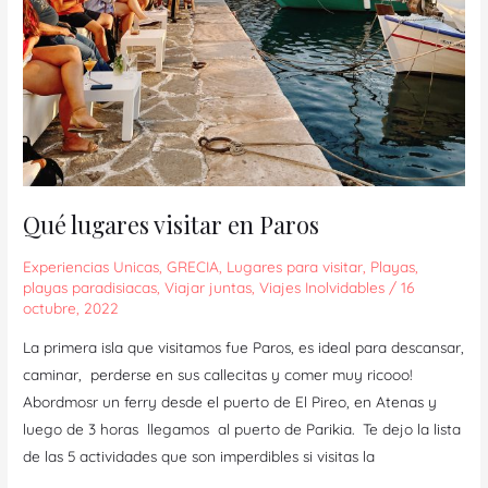
Qué lugares visitar en Paros
Experiencias Unicas
,
GRECIA
,
Lugares para visitar
,
Playas
,
playas paradisiacas
,
Viajar juntas
,
Viajes Inolvidables
/
16
octubre, 2022
La primera isla que visitamos fue Paros, es ideal para descansar,
caminar, perderse en sus callecitas y comer muy ricooo!
Abordmosr un ferry desde el puerto de El Pireo, en Atenas y
luego de 3 horas llegamos al puerto de Parikia. Te dejo la lista
de las 5 actividades que son imperdibles si visitas la