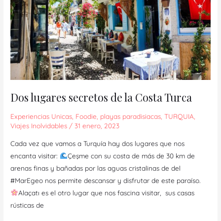
Dos lugares secretos de la Costa Turca
Experiencias Unicas
,
Foodie
,
playas paradisiacas
,
TURQUIA
,
Viajes Inolvidables
/
31 enero, 2023
Cada vez que vamos a Turquía hay dos lugares que nos
encanta visitar:
Çeşme con su costa de más de 30 km de
arenas finas y bañadas por las aguas cristalinas de del
#MarEgeo nos permite descansar y disfrutar de este paraíso.
Alaçatı es el otro lugar que nos fascina visitar, sus casas
rústicas de