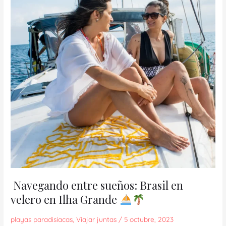
Brasil
en
velero
en
Ilha
Grande
Navegando entre sueños: Brasil en
velero en Ilha Grande
playas paradisiacas
,
Viajar juntas
/
5 octubre, 2023