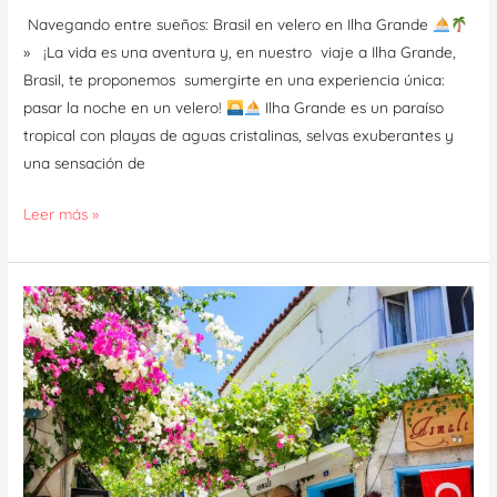
Navegando entre sueños: Brasil en velero en Ilha Grande
» ¡La vida es una aventura y, en nuestro viaje a Ilha Grande,
Brasil, te proponemos sumergirte en una experiencia única:
pasar la noche en un velero!
Ilha Grande es un paraíso
tropical con playas de aguas cristalinas, selvas exuberantes y
una sensación de
Leer más »
Dos
lugares
secretos
de
la
Costa
Turca