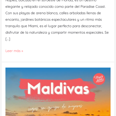
elegante y relajado conocido como parte del Paradise Coast.
Con sus playas de arena blanca, calles arboladas llenas de
encanto, jardines botánicos espectaculares y un ritmo más
tranquilo que Miami, es el lugar perfecto para desconectar,
disfrutar de la naturaleza y compartir momentos especiales. Se
[…]
Leer más »
Descubriendo
Maldivas:
el
arte
de
desconectar
en