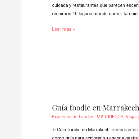
en
cuidada y restaurantes que parecen escena
Madrid
reunimos 10 lugares donde comer tambié
Leer más »
Guía
foodie
Guía foodie en Marrakech:
en
Marrakech:
Experiencias foodies
,
MARRUECOS
,
Viajar
restaurantes
✨ Guía foodie en Marrakech: restaurantes +
+
como guía para explorar su escena gastron