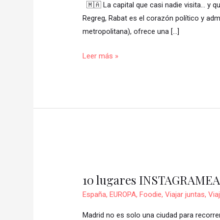
🇲🇦 La capital que casi nadie visita… y 
nadie
Regreg, Rabat es el corazón político y adm
incluye
metropolitana), ofrece una […]
en
su
Leer más »
itinerario
por
Marruecos…
y
es
un
error
10
🇲🇦
lugares
✨
10 lugares INSTAGRAMEA
INSTAGRAMEABLES
para
España
,
EUROPA
,
Foodie
,
Viajar juntas
,
Via
comer
Madrid no es solo una ciudad para recorrer