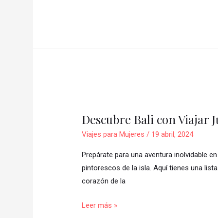
Descubre
Bali
Descubre Bali con Viajar 
con
Viajar
Viajes para Mujeres
/
19 abril, 2024
Juntas
Prepárate para una aventura inolvidable en
en
pintorescos de la isla. Aquí tienes una li
nuestro
corazón de la
próximo
viaje
Leer más »
en