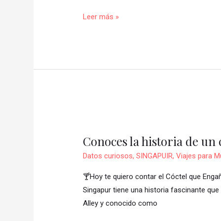
+
Leer más »
10
imperdibles
🇮🇹
Conoces
la
Conoces la historia de un
historia
de
Datos curiosos
,
SINGAPUIR
,
Viajes para M
un
🍸Hoy te quiero contar el Cóctel que Engañ
cóctel
Singapur tiene una historia fascinante que
que
Alley y conocido como
nació