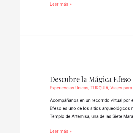
para
Leer más »
las
mujeres
en
Singapur?
🍸
Descubre
la
Descubre la Mágica Efeso
Mágica
Efeso
Experiencias Unicas
,
TURQUIA
,
Viajes para
Acompáñanos en un recorrido virtual por es
Efeso es uno de los sitios arqueológicos 
Templo de Artemisa, una de las Siete Marav
Leer más »