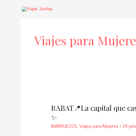
Ir
al
contenido
Paginación
de
Viajes para Mujere
entradas
RABAT
📍
RABAT📍La capital que cas
La
✨
capital
que
MARRUECOS
,
Viajes para Mujeres
/
29 jun
casi