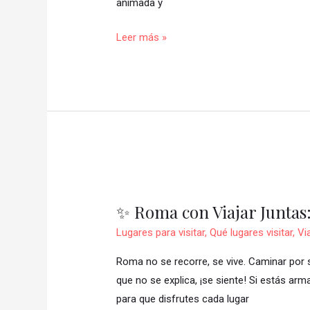
animada y
🔥
Leer más »
✨
Roma
✨ Roma con Viajar Juntas:
con
Viajar
Lugares para visitar
,
Qué lugares visitar
,
Vi
Juntas:
Roma no se recorre, se vive. Caminar por s
10
que no se explica, ¡se siente! Si estás arm
lugares
para que disfrutes cada lugar
imperdibles