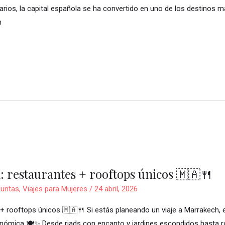
rios, la capital española se ha convertido en uno de los destinos 
n
 restaurantes + rooftops únicos 🇲🇦🍴
 juntas
,
Viajes para Mujeres
/
24 abril, 2026
 rooftops únicos 🇲🇦🍴 Si estás planeando un viaje a Marrakech, es
ómica 🍽️✨ Desde riads con encanto y jardines escondidos hasta roo