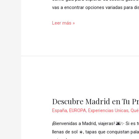
rooftops
vas a encontrar opciones variadas para d
únicos
🇲🇦
Leer más »
🍴
Descubre
Madrid
Descubre Madrid en Tu Pr
en
Tu
España
,
EUROPA
,
Experiencias Unicas
,
Qué 
Primera
¡Bienvenidas a Madrid, viajeras! 🌆✨ Si es 
Visita
llenas de sol ☀️, tapas que conquistan pa
✨