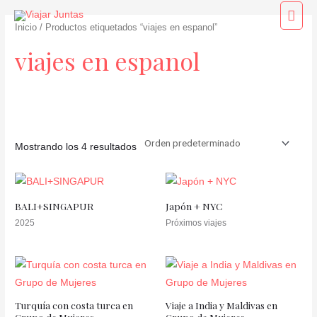
Ir
Men
al
Inicio
/ Productos etiquetados “viajes en espanol”
princ
contenido
viajes en espanol
Mostrando los 4 resultados
Categorías del producto
BALI+SINGAPUR
Japón + NYC
2025
Próximos viajes
Turquía con costa turca en
Viaje a India y Maldivas en