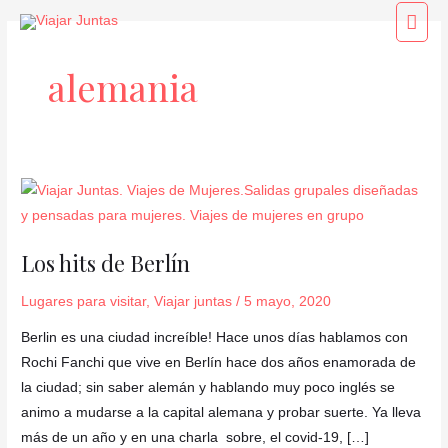
Ir
Men
al
princ
contenido
alemania
Los
hits
de
Los hits de Berlín
Berlín
Lugares para visitar
,
Viajar juntas
/
5 mayo, 2020
Berlin es una ciudad increíble! Hace unos días hablamos con
Rochi Fanchi que vive en Berlín hace dos años enamorada de
la ciudad; sin saber alemán y hablando muy poco inglés se
animo a mudarse a la capital alemana y probar suerte. Ya lleva
más de un año y en una charla sobre, el covid-19, […]