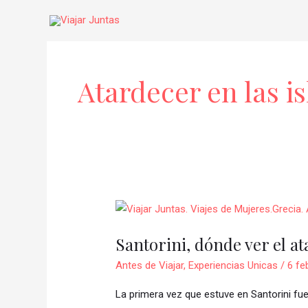
Ir
al
contenido
Atardecer en las is
Santorini,
dónde
Santorini, dónde ver el a
ver
el
Antes de Viajar
,
Experiencias Unicas
/
6 fe
atardecer
La primera vez que estuve en Santorini fue
perfecto?