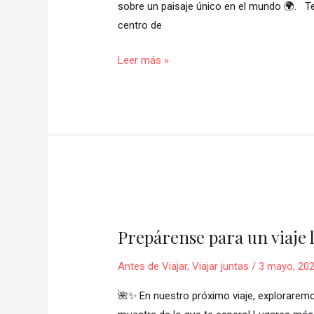
Región
sobre un paisaje único en el mundo 🌍. T
de
centro de
los
Leer más »
Cuentos
de
Hadas
✨
🏰
Prepárense
para
Prepárense para un viaje 
un
viaje
Antes de Viajar
,
Viajar juntas
/
3 mayo, 20
lleno
de
🌺✨ En nuestro próximo viaje, explorarem
color