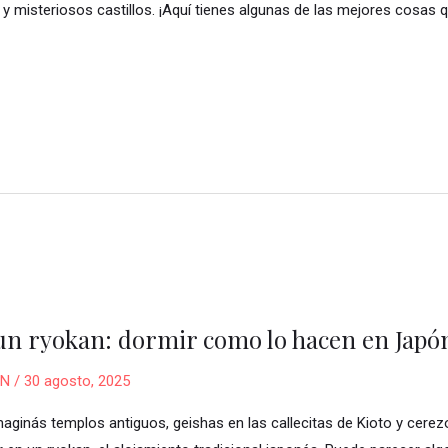
y misteriosos castillos. ¡Aquí tienes algunas de las mejores cosas q
e un ryokan: dormir como lo hacen en Japó
ON
/
30 agosto, 2025
nás templos antiguos, geishas en las callecitas de Kioto y cerezos