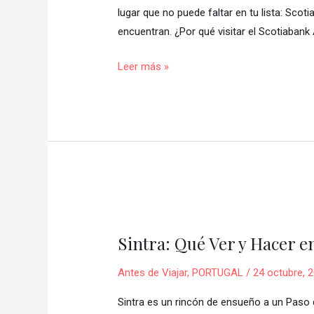
deportiva
lugar que no puede faltar en tu lista: Sco
de
encuentran. ¿Por qué visitar el Scotiabank
Toronto
Leer más »
🏟️
🏒
🏀
Sintra:
Qué
Sintra: Qué Ver y Hacer e
Ver
y
Antes de Viajar
,
PORTUGAL
/
24 octubre, 
Hacer
en
Sintra es un rincón de ensueño a un Paso