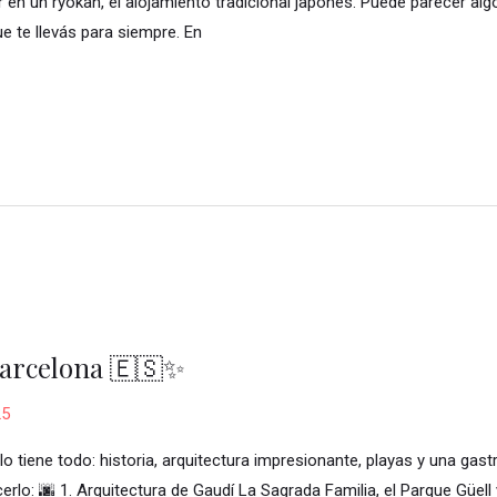
n un ryokan, el alojamiento tradicional japonés. Puede parecer algo “
 te llevás para siempre. En
 Barcelona 🇪🇸✨
25
 tiene todo: historia, arquitectura impresionante, playas y una gast
rlo: 🌆 1. Arquitectura de Gaudí La Sagrada Familia, el Parque Güell 