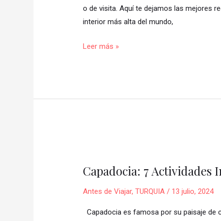
Aeropuerto
o de visita. Aquí te dejamos las mejores 
Changi
interior más alta del mundo,
✈️:
Actividades,
Leer más »
Horarios
y
Precios
Capadocia:
7
Capadocia: 7 Actividades 
Actividades
Inolvidables
Antes de Viajar
,
TURQUIA
/
13 julio, 2024
en
la
Capadocia es famosa por su paisaje de cue