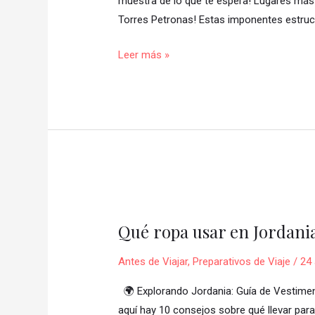
muestra de lo que te espera! Lugares más 
y
Torres Petronas! Estas imponentes estruct
cultura
Leer más »
en
Kuala
Lumpur
con
Viajar
Juntas!
🌺
✨
Qué
ropa
Qué ropa usar en Jordani
usar
en
Antes de Viajar
,
Preparativos de Viaje
/
24 
Jordania?
10
🌍 Explorando Jordania: Guía de Vestiment
recomendaciones
aquí hay 10 consejos sobre qué llevar para 