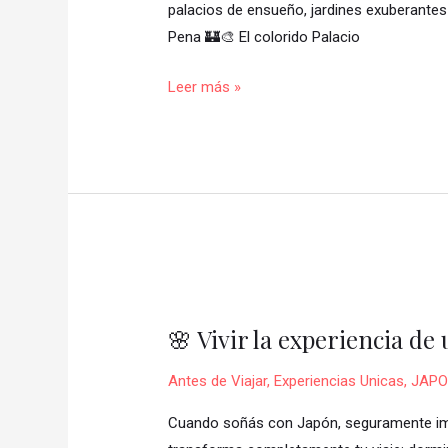
Este
palacios de ensueño, jardines exuberantes 
Encantador
Pena 🏰🎨 El colorido Palacio
Destino
Leer más »
Cerca
de
Lisboa
🏰
🌳
🌸
Vivir
🌸 Vivir la experiencia d
la
experiencia
Antes de Viajar
,
Experiencias Unicas
,
JAP
de
un
Cuando soñás con Japón, seguramente imagi