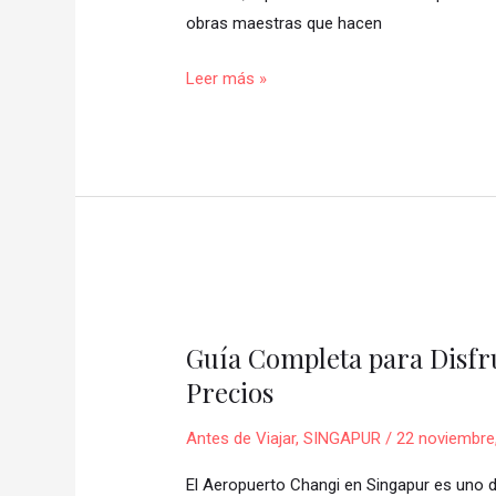
✨
obras maestras que hacen
Leer más »
Guía
Completa
Guía Completa para Disfru
para
Precios
Disfrutar
al
Antes de Viajar
,
SINGAPUR
/
22 noviembre
Máximo
el
El Aeropuerto Changi en Singapur es uno d