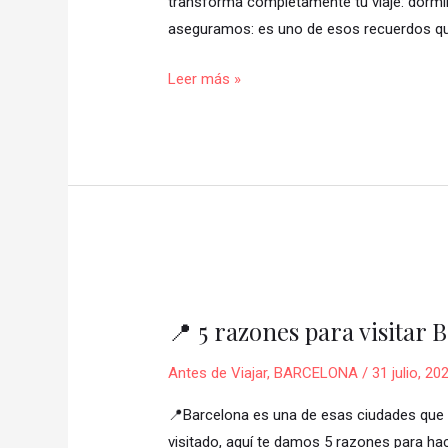
ryokan:
transforma completamente tu viaje: dormir e
dormir
aseguramos: es uno de esos recuerdos que
como
Leer más »
lo
hacen
en
Japón
📍
5
📍 5 razones para visitar
razones
para
Antes de Viajar
,
BARCELONA
/
31 julio, 20
visitar
Barcelona
📍Barcelona es una de esas ciudades que lo
🇪🇸
visitado, aquí te damos 5 razones para hace