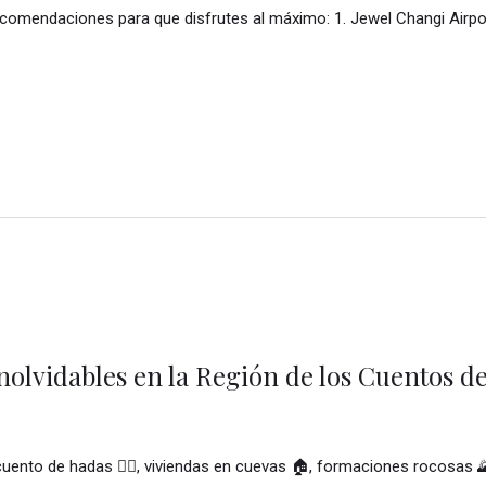
recomendaciones para que disfrutes al máximo: 1. Jewel Changi Airp
Inolvidables en la Región de los Cuentos 
nto de hadas 🧚‍♀️, viviendas en cuevas 🏠, formaciones rocosas 