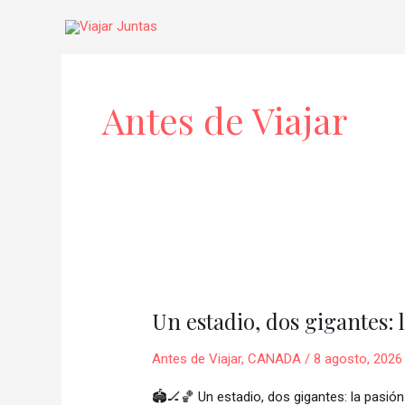
Ir
al
contenido
Paginación
de
Antes de Viajar
entradas
Un
estadio,
Un estadio, dos gigantes: 
dos
gigantes:
Antes de Viajar
,
CANADA
/
8 agosto, 2026
la
pasión
🏟️🏒🏀 Un estadio, dos gigantes: la pasió