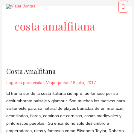
Ir
Men
al
princ
contenido
costa amalfitana
Costa
Amalfitana
Costa Amalfitana
Lugares para visitar
,
Viajar juntas
/
8 julio, 2017
El tramo sur de la costa italiana siempre fue famoso por su
deslumbrante paisaje y glamour. Son muchos los motivos para
visitar este paraíso natural de playas bañadas de un mar azul,
acantilados, flores, caminos de cornisas, casas medievales y
pintorescos pueblos . Su encanto no solo deslumbró a
emperadores, ricos y famosos como Elisabeth Taylor, Roberto