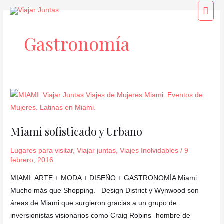
Ir
Men
al
princ
contenido
Gastronomía
Miami
sofisticado
y
Miami sofisticado y Urbano
Urbano
Lugares para visitar
,
Viajar juntas
,
Viajes Inolvidables
/
9
febrero, 2016
MIAMI: ARTE + MODA + DISEÑO + GASTRONOMÍA Miami
Mucho más que Shopping. Design District y Wynwood son
áreas de Miami que surgieron gracias a un grupo de
inversionistas visionarios como Craig Robins -hombre de