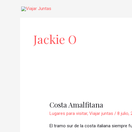
Ir
al
contenido
Jackie O
Costa
Amalfitana
Costa Amalfitana
Lugares para visitar
,
Viajar juntas
/
8 julio,
El tramo sur de la costa italiana siempre