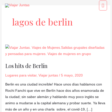
Ir
Men
al
princ
contenido
lagos de berlin
Los
hits
de
Los hits de Berlín
Berlín
Lugares para visitar
,
Viajar juntas
/
5 mayo, 2020
Berlin es una ciudad increíble! Hace unos días hablamos con
Rochi Fanchi que vive en Berlín hace dos años enamorada de
la ciudad; sin saber alemán y hablando muy poco inglés se
animo a mudarse a la capital alemana y probar suerte. Ya lleva
más de un año y en una charla sobre, el covid-19, […]