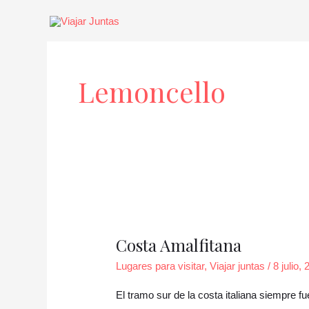
Ir
al
contenido
Lemoncello
Costa
Amalfitana
Costa Amalfitana
Lugares para visitar
,
Viajar juntas
/
8 julio,
El tramo sur de la costa italiana siempre 