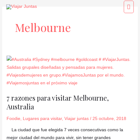
Ir
Men
al
princ
contenido
Melbourne
7
razones
para
visitar
Melbourne,
7 razones para visitar Melbourne,
Australia
Australia
Foodie
,
Lugares para visitar
,
Viajar juntas
/
25 octubre, 2018
La ciudad que fue elegida 7 veces consecutivas como la
mejor ciudad del mundo para vivir, sin tener grandes