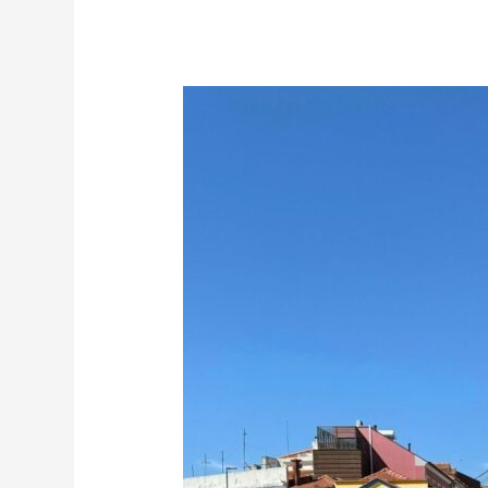
Aveiro,
Portugal:
Qué
Ver,
Dónde
Dormir
y
Dónde
Comer