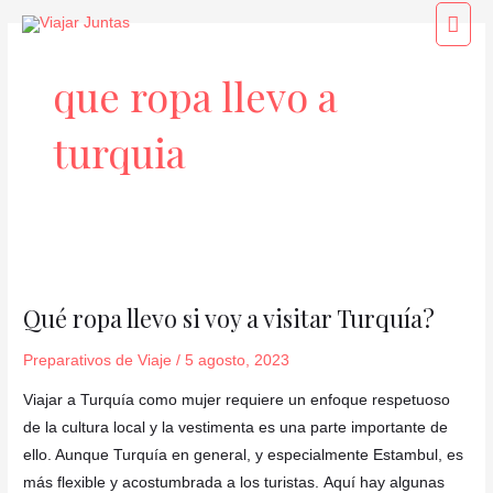
Ir
Men
al
princ
contenido
que ropa llevo a
turquia
Qué
ropa
Qué ropa llevo si voy a visitar Turquía?
llevo
si
Preparativos de Viaje
/
5 agosto, 2023
voy
Viajar a Turquía como mujer requiere un enfoque respetuoso
a
de la cultura local y la vestimenta es una parte importante de
visitar
ello. Aunque Turquía en general, y especialmente Estambul, es
Turquía?
más flexible y acostumbrada a los turistas. Aquí hay algunas