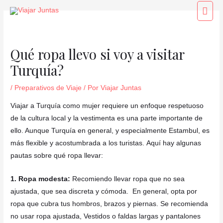
Ir
Navegación
Men
al
de
princ
contenido
entradas
Qué ropa llevo si voy a visitar
Turquía?
/
Preparativos de Viaje
/ Por
Viajar Juntas
Viajar a Turquía como mujer requiere un enfoque respetuoso
de la cultura local y la vestimenta es una parte importante de
ello. Aunque
Turquía
en general, y especialmente Estambul, es
más flexible
y acostumbrada
a los turistas.
Aquí hay algunas
pautas sobre qué ropa llevar:
1. Ropa modesta:
Recomiendo llevar ropa que no sea
ajustada, que sea discreta y cómoda.
En general, opta por
ropa que cubra tus hombros, brazos y piernas.
Se recomienda
no usar ropa ajustada,
Vestidos o faldas largas y pantalones