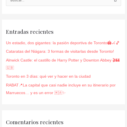
B
u
s
c
Entradas recientes
a
r
Un estadio, dos gigantes: la pasión deportiva de Toronto🏟️🏒🏀
p
Cataratas del Niágara: 3 formas de visitarlas desde Toronto!
o
Alnwick Castle: el castillo de Harry Potter y Downton Abbey 🎬🏰
r
🇬🇧
:
Toronto en 3 días: qué ver y hacer en la ciudad
RABAT📍La capital que casi nadie incluye en su itinerario por
Marruecos… y es un error 🇲🇦✨
Comentarios recientes