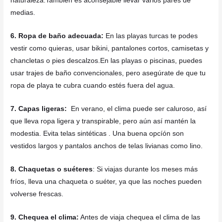
naturaleza.También es aconsejable llevar varios pares de
medias.
6. Ropa de baño adecuada:
En las playas turcas te podes
vestir como quieras, usar bikini, pantalones cortos, camisetas y
chancletas o pies descalzos.
En las playas o piscinas, puedes
usar trajes de baño convencionales, pero asegúrate de que tu
ropa de playa te cubra cuando estés fuera del agua.
7.
Capas ligeras:
En verano, el clima puede ser caluroso, así
que lleva ropa ligera y transpirable, pero aún así mantén la
modestia. E
vita telas sintéticas .
Una buena opcíón son
vestidos largos y pantalos anchos de telas livianas como lino.
8. Chaquetas o suéteres
: Si viajas durante los meses más
fríos, lleva una chaqueta o suéter, ya que las noches pueden
volverse frescas.
9. Chequea el clima:
Antes de viaja chequea el clima de las