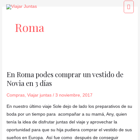
Ir
Men
al
princ
contenido
Roma
En
Roma
En Roma podes comprar un vestido de
podes
Novia en 3 días
comprar
un
Compras
,
Viajar juntas
/
3 noviembre, 2017
vestido
de
En nuestro último viaje Sole dejo de lado los preparativos de su
Novia
boda por un tiempo para acompañar a su mamá, Any, quien
en
tenía la idea de disfrutar juntas del viaje y aprovechar la
3
oportunidad para que su hija pudiera comprar el vestido de sus
días
sueños en Europa. Así fue como después de conseguir