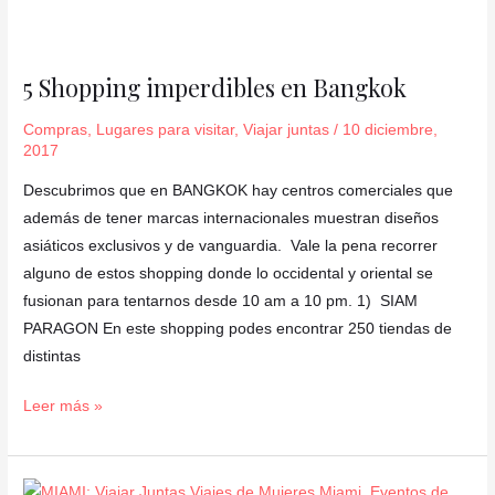
5
Shopping
5 Shopping imperdibles en Bangkok
imperdibles
en
Compras
,
Lugares para visitar
,
Viajar juntas
/
10 diciembre,
Bangkok
2017
Descubrimos que en BANGKOK hay centros comerciales que
además de tener marcas internacionales muestran diseños
asiáticos exclusivos y de vanguardia. Vale la pena recorrer
alguno de estos shopping donde lo occidental y oriental se
fusionan para tentarnos desde 10 am a 10 pm. 1) SIAM
PARAGON En este shopping podes encontrar 250 tiendas de
distintas
Leer más »
Miami