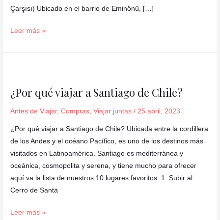
qué
Çarşısı) Ubicado en el barrio de Eminönü, […]
comprar?
Leer más »
¿Por
qué
¿Por qué viajar a Santiago de Chile?
viajar
a
Antes de Viajar
,
Compras
,
Viajar juntas
/
25 abril, 2023
Santiago
¿Por qué viajar a Santiago de Chile? Ubicada entre la cordillera
de
de los Andes y el océano Pacífico, es uno de los destinos más
Chile?
visitados en Latinoamérica. Santiago es mediterránea y
oceánica, cosmopolita y serena, y tiene mucho para ofrecer
aquí va la lista de nuestros 10 lugares favoritos: 1. Subir al
Cerro de Santa
Leer más »