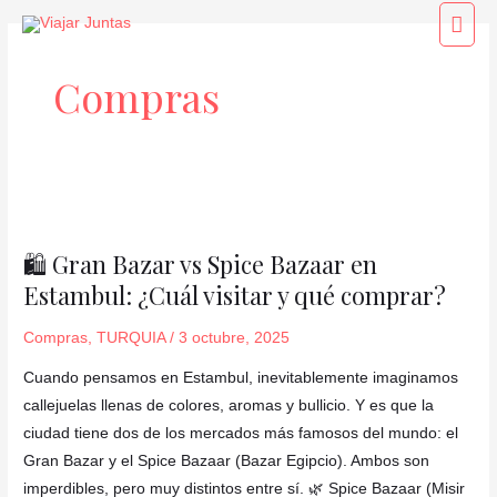
Ir
Men
al
princ
contenido
Compras
🛍️
Gran
🛍️ Gran Bazar vs Spice Bazaar en
Bazar
Estambul: ¿Cuál visitar y qué comprar?
vs
Spice
Compras
,
TURQUIA
/
3 octubre, 2025
Bazaar
en
Cuando pensamos en Estambul, inevitablemente imaginamos
Estambul:
callejuelas llenas de colores, aromas y bullicio. Y es que la
¿Cuál
ciudad tiene dos de los mercados más famosos del mundo: el
visitar
Gran Bazar y el Spice Bazaar (Bazar Egipcio). Ambos son
y
imperdibles, pero muy distintos entre sí. 🌿 Spice Bazaar (Misir