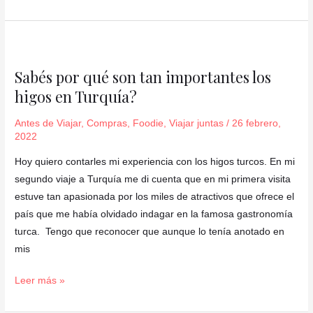
Sabés
por
Sabés por qué son tan importantes los
qué
higos en Turquía?
son
tan
Antes de Viajar
,
Compras
,
Foodie
,
Viajar juntas
/
26 febrero,
importantes
2022
los
Hoy quiero contarles mi experiencia con los higos turcos. En mi
higos
segundo viaje a Turquía me di cuenta que en mi primera visita
en
estuve tan apasionada por los miles de atractivos que ofrece el
Turquía?
país que me había olvidado indagar en la famosa gastronomía
turca. Tengo que reconocer que aunque lo tenía anotado en
mis
Leer más »