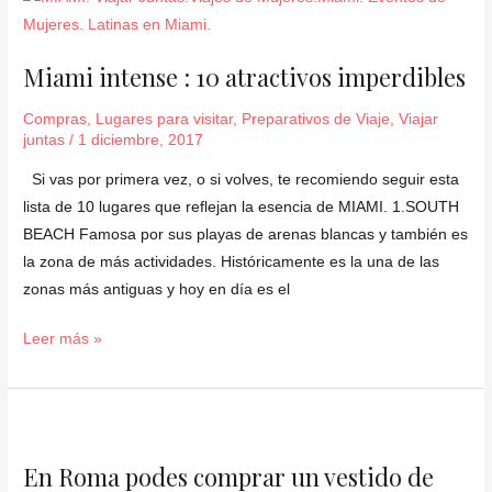
intense
:
Miami intense : 10 atractivos imperdibles
10
atractivos
Compras
,
Lugares para visitar
,
Preparativos de Viaje
,
Viajar
imperdibles
juntas
/
1 diciembre, 2017
Si vas por primera vez, o si volves, te recomiendo seguir esta
lista de 10 lugares que reflejan la esencia de MIAMI. 1.SOUTH
BEACH Famosa por sus playas de arenas blancas y también es
la zona de más actividades. Históricamente es la una de las
zonas más antiguas y hoy en día es el
Leer más »
En
Roma
En Roma podes comprar un vestido de
podes