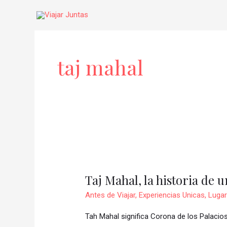
Ir
al
contenido
taj mahal
Taj
Mahal,
Taj Mahal, la historia de
la
historia
Antes de Viajar
,
Experiencias Unicas
,
Lugar
de
Tah Mahal significa Corona de los Palacios
un