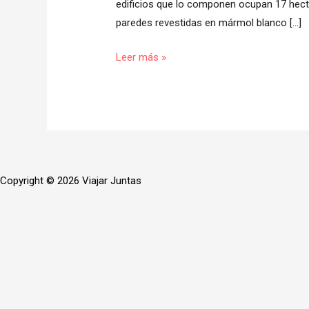
edificios que lo componen ocupan 17 hectá
amor
paredes revestidas en mármol blanco […]
que
transciende
Leer más »
Copyright © 2026 Viajar Juntas