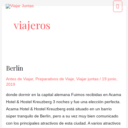
Ir
Men
al
princ
contenido
viajeros
Berlín
Berlín
Antes de Viajar
,
Preparativos de Viaje
,
Viajar juntas
/
19 junio,
2019
donde dormir en la capital alemana Fuimos recibidas en Acama
Hotel & Hostel Kreuzberg 3 noches y fue una elección perfecta.
Acama Hotel & Hostel Kreuzberg está situado en un barrio
súper tranquilo de Berlín, pero a su vez muy bien comunicado
con los principales atractivos de esta ciudad. A varios atractivos