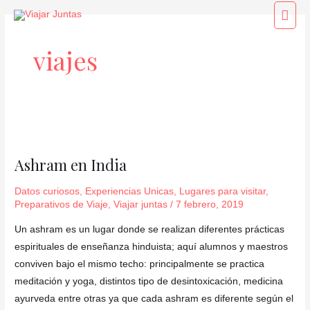
Ir
Men
al
princ
contenido
viajes
Ashram
en
Ashram en India
India
Datos curiosos
,
Experiencias Unicas
,
Lugares para visitar
,
Preparativos de Viaje
,
Viajar juntas
/
7 febrero, 2019
Un ashram es un lugar donde se realizan diferentes prácticas
espirituales de enseñanza hinduista; aquí alumnos y maestros
conviven bajo el mismo techo: principalmente se practica
meditación y yoga, distintos tipo de desintoxicación, medicina
ayurveda entre otras ya que cada ashram es diferente según el