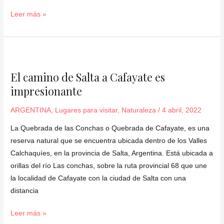
Leer más »
El
camino
El camino de Salta a Cafayate es
de
impresionante
Salta
a
ARGENTINA
,
Lugares para visitar
,
Naturaleza
/
4 abril, 2022
Cafayate
es
La Quebrada de las Conchas o Quebrada de Cafayate, es una
impresionante
reserva natural que se encuentra ubicada dentro de los Valles
Calchaquíes, en la provincia de Salta, Argentina. Está ubicada a
orillas del río Las conchas, sobre la ruta provincial 68 que une
la localidad de Cafayate con la ciudad de Salta con una
distancia
Leer más »