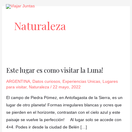
Ir
al
contenido
Naturaleza
Este
lugar
Este lugar es como visitar la Luna!
es
como
ARGENTINA
,
Datos curiosos
,
Experiencias Unicas
,
Lugares
visitar
para visitar
,
Naturaleza
/
22 mayo, 2022
la
El campo de Piedra Pómez, en Antofagasta de la Sierra, es un
Luna!
lugar de otro planeta! Formas irregulares blancas y ocres que
se pierden en el horizonte, contrastan con el cielo azul y este
paisaje se vuelve la perfección! Al lugar solo se accede con
4×4. Podes ir desde la ciudad de Belén […]