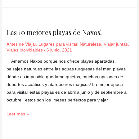
Las
10
Las 10 mejores playas de Naxos!
mejores
playas
Antes de Viajar
,
Lugares para visitar
,
Naturaleza
,
Viajar juntas
,
de
Viajes Inolvidables
/
6 junio, 2021
Naxos!
Amamos Naxos porque nos ofrece playas apartadas,
paisajes naturales entre las aguas turquesas del mar, playas
dónde es imposible quedarse quietos, muchas opciones de
deportes acuáticos y atardeceres mágicos! La mejor época
para visitar estas playas es de abril a junio y de septiembre a
octubre, estos son los meses perfectos para viajar
Leer más »
Capadocia