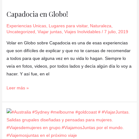
en
Capadocia en Globo!
Globo!
Experiencias Unicas
,
Lugares para visitar
,
Naturaleza
,
Uncategorized
,
Viajar juntas
,
Viajes Inolvidables
/
7 julio, 2019
Volar en Globo sobre Capadocia es una de esas experiencias
que son difíciles de explicar y que no te cansas de recomendar
a todos para que alguna vez en su vida lo hagan. Siempre lo
veía en fotos, videos, por todos lados y decía algún día lo voy a
hacer. Y así fue, en el
Leer más »
Las
7
mejores
playas