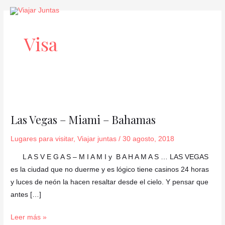
Ir
al
contenido
Visa
Las
Vegas
Las Vegas – Miami – Bahamas
–
Miami
Lugares para visitar
,
Viajar juntas
/
30 agosto, 2018
–
L A S V E G A S – M I A M I y B A H A M A S … LAS VEGAS
Bahamas
es la ciudad que no duerme y es lógico tiene casinos 24 horas
y luces de neón la hacen resaltar desde el cielo. Y pensar que
antes […]
Leer más »