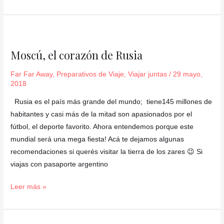
Moscú,
el
Moscú, el corazón de Rusia
corazón
de
Far Far Away
,
Preparativos de Viaje
,
Viajar juntas
/
29 mayo,
Rusia
2018
Rusia es el país más grande del mundo; tiene145 millones de
habitantes y casi más de la mitad son apasionados por el
fútbol, el deporte favorito. Ahora entendemos porque este
mundial será una mega fiesta! Acá te dejamos algunas
recomendaciones si querés visitar la tierra de los zares 😉 Si
viajas con pasaporte argentino
Leer más »