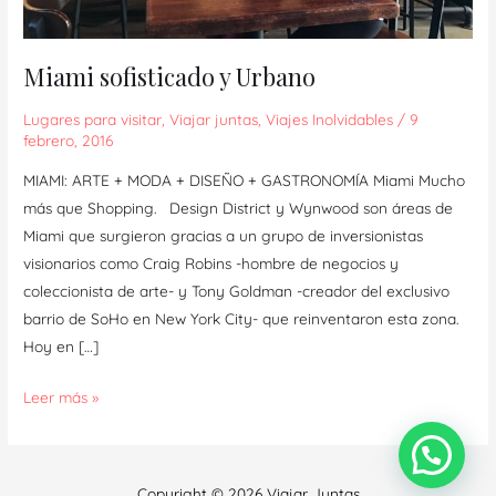
Miami sofisticado y Urbano
Lugares para visitar
,
Viajar juntas
,
Viajes Inolvidables
/
9
febrero, 2016
MIAMI: ARTE + MODA + DISEÑO + GASTRONOMÍA Miami Mucho
más que Shopping. Design District y Wynwood son áreas de
Miami que surgieron gracias a un grupo de inversionistas
visionarios como Craig Robins -hombre de negocios y
coleccionista de arte- y Tony Goldman -creador del exclusivo
barrio de SoHo en New York City- que reinventaron esta zona.
Hoy en […]
Leer más »
Copyright © 2026 Viajar Juntas