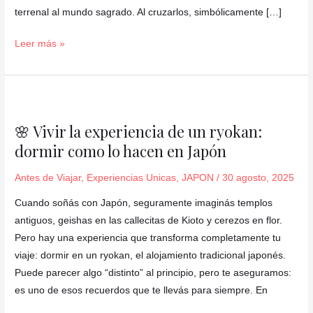
terrenal al mundo sagrado. Al cruzarlos, simbólicamente […]
Leer más »
🌸
Vivir
🌸 Vivir la experiencia de un ryokan:
la
dormir como lo hacen en Japón
experiencia
de
Antes de Viajar
,
Experiencias Unicas
,
JAPON
/
30 agosto, 2025
un
ryokan:
Cuando soñás con Japón, seguramente imaginás templos
dormir
antiguos, geishas en las callecitas de Kioto y cerezos en flor.
como
Pero hay una experiencia que transforma completamente tu
lo
viaje: dormir en un ryokan, el alojamiento tradicional japonés.
hacen
Puede parecer algo “distinto” al principio, pero te aseguramos:
en
es uno de esos recuerdos que te llevás para siempre. En
Japón