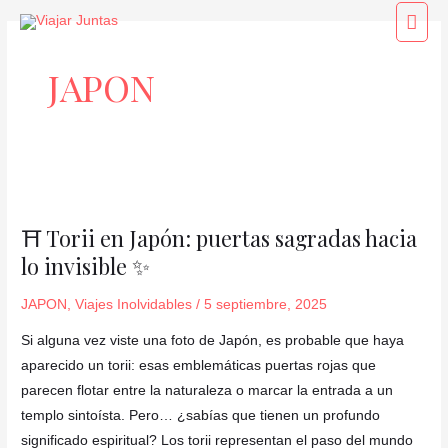
Ir
Men
al
princ
contenido
JAPON
⛩️
Torii
⛩️ Torii en Japón: puertas sagradas hacia
en
lo invisible ✨
Japón:
puertas
JAPON
,
Viajes Inolvidables
/
5 septiembre, 2025
sagradas
hacia
Si alguna vez viste una foto de Japón, es probable que haya
lo
aparecido un torii: esas emblemáticas puertas rojas que
invisible
parecen flotar entre la naturaleza o marcar la entrada a un
✨
templo sintoísta. Pero… ¿sabías que tienen un profundo
significado espiritual? Los torii representan el paso del mundo