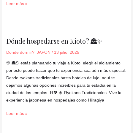
Leer más »
Dónde
hospedarse
Dónde hospedarse en Kioto? 🏯✨
en
Kioto?
Dónde dormir?
,
JAPON
/
13 julio, 2025
🏯
🌸 🏯Si estás planeando tu viaje a Kioto, elegir el alojamiento
✨
perfecto puede hacer que tu experiencia sea aún más especial.
Desde ryokans tradicionales hasta hoteles de lujo, aquí te
dejamos algunas opciones increíbles para tu estadía en la
ciudad de los templos. ⛩️💖 🏮 Ryokans Tradicionales: Vive la
experiencia japonesa en hospedajes como Hiiragiya
Leer más »