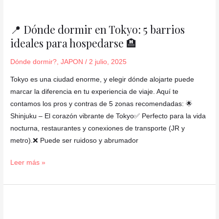
📍
Dónde
📍 Dónde dormir en Tokyo: 5 barrios
dormir
ideales para hospedarse 🏨
en
Tokyo:
Dónde dormir?
,
JAPON
/
2 julio, 2025
5
barrios
Tokyo es una ciudad enorme, y elegir dónde alojarte puede
ideales
marcar la diferencia en tu experiencia de viaje. Aquí te
para
contamos los pros y contras de 5 zonas recomendadas: 🌟
hospedarse
Shinjuku – El corazón vibrante de Tokyo✅ Perfecto para la vida
🏨
nocturna, restaurantes y conexiones de transporte (JR y
metro).❌ Puede ser ruidoso y abrumador
Leer más »
GINZA,
el