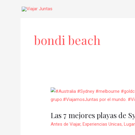
Ir
al
contenido
bondi beach
Las
7
mejores
Las 7 mejores playas de S
playas
de
Antes de Viajar
,
Experiencias Unicas
,
Lugar
Sydney