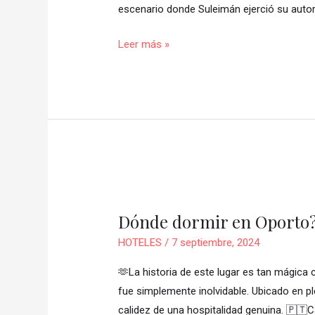
escenario donde Suleimán ejerció su auto
Leer más »
Dónde
dormir
Dónde dormir en Oporto
en
Oporto?
HOTELES
/
7 septiembre, 2024
🫶La historia de este lugar es tan mágica
fue simplemente inolvidable. Ubicado en pl
calidez de una hospitalidad genuina. 🇵🇹C