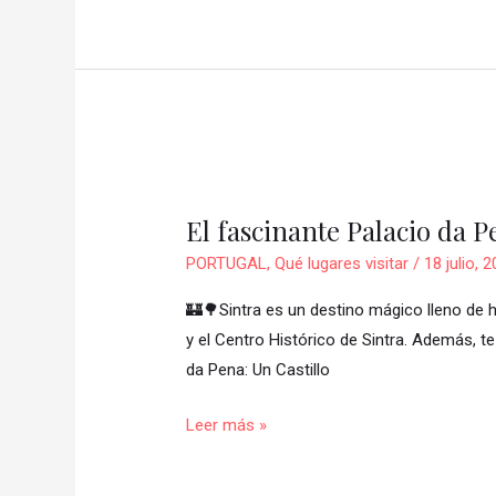
El
fascinante
El fascinante Palacio da P
Palacio
da
PORTUGAL
,
Qué lugares visitar
/
18 julio, 
Pena
🏰🌳Sintra es un destino mágico lleno de h
y
y el Centro Histórico de Sintra. Además, 
el
da Pena: Un Castillo
Centro
Histórico
Leer más »
de
Sintra