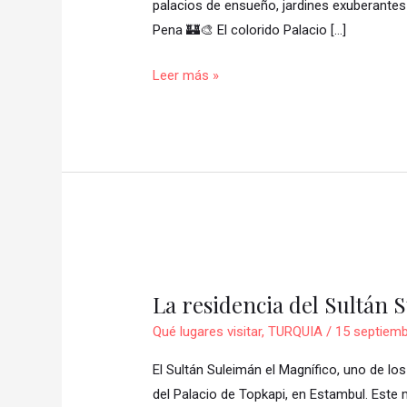
palacios de ensueño, jardines exuberantes 
Este
Pena 🏰🎨 El colorido Palacio […]
Encantador
Destino
Leer más »
Cerca
de
Lisboa
🏰
🌳
La
residencia
La residencia del Sultán 
del
Sultán
Qué lugares visitar
,
TURQUIA
/
15 septiemb
Suleiman
El Sultán Suleimán el Magnífico, uno de lo
del Palacio de Topkapi, en Estambul. Este 