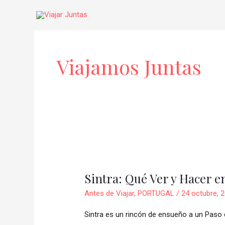
Ir
al
contenido
Paginación
de
Viajamos Juntas
entradas
Sintra:
Qué
Sintra: Qué Ver y Hacer e
Ver
y
Antes de Viajar
,
PORTUGAL
/
24 octubre, 
Hacer
Sintra es un rincón de ensueño a un Paso
en