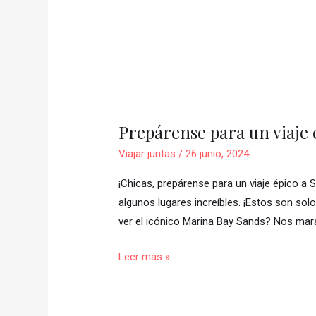
🏰
🌳
Prepárense
para
Prepárense para un viaje 
un
viaje
Viajar juntas
/
26 junio, 2024
épico
¡Chicas, prepárense para un viaje épico a 
a
algunos lugares increíbles. ¡Estos son sol
Singapur
ver el icónico Marina Bay Sands? Nos mar
con
Viajar
Leer más »
Juntas!
🌟
👜