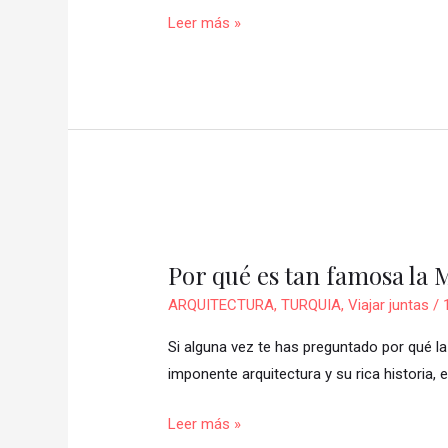
🌟
Leer más »
📷
Por
qué
Por qué es tan famosa la 
es
tan
ARQUITECTURA
,
TURQUIA
,
Viajar juntas
/
famosa
Si alguna vez te has preguntado por qué l
la
imponente arquitectura y su rica historia,
Mezquita
Azul?
Leer más »
🕌