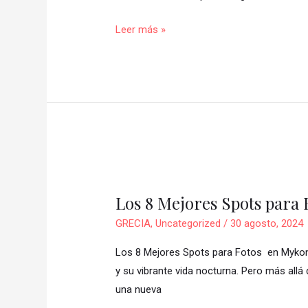
Leer más »
Los
8
Los 8 Mejores Spots para 
Mejores
Spots
GRECIA
,
Uncategorized
/
30 agosto, 2024
para
Los 8 Mejores Spots para Fotos en Mykonos
Fotos
y su vibrante vida nocturna. Pero más allá
en
una nueva
Mykonos!