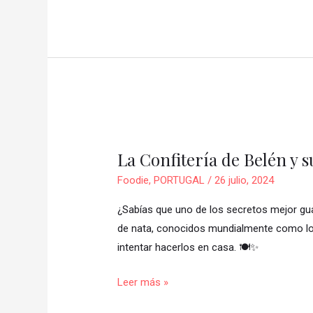
🧿
La
Confitería
La Confitería de Belén y 
de
Belén
Foodie
,
PORTUGAL
/
26 julio, 2024
y
¿Sabías que uno de los secretos mejor gua
su
de nata, conocidos mundialmente como lo
Receta
intentar hacerlos en casa. 🍽️✨
Ancestral
🥮
Leer más »
✨