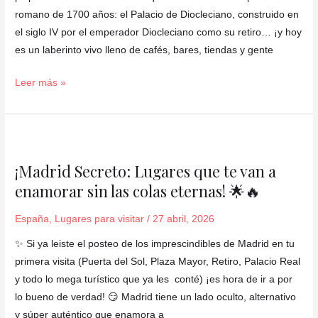
historia
romano de 1700 años: el Palacio de Diocleciano, construido en
y
el siglo IV por el emperador Diocleciano como su retiro… ¡y hoy
mar
es un laberinto vivo lleno de cafés, bares, tiendas y gente
🇭🇷
Leer más »
✨
¡Madrid
Secreto:
¡Madrid Secreto: Lugares que te van a
Lugares
enamorar sin las colas eternas! 🌟🔥
que
te
España
,
Lugares para visitar
/
27 abril, 2026
van
a
✨ Si ya leiste el posteo de los imprescindibles de Madrid en tu
enamorar
primera visita (Puerta del Sol, Plaza Mayor, Retiro, Palacio Real
sin
y todo lo mega turístico que ya les conté) ¡es hora de ir a por
las
lo bueno de verdad! 😏 Madrid tiene un lado oculto, alternativo
colas
y súper auténtico que enamora a