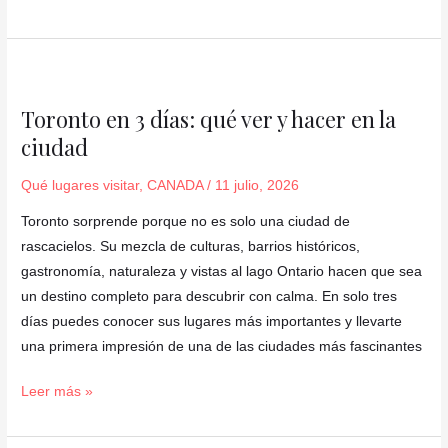
Toronto
en
Toronto en 3 días: qué ver y hacer en la
3
ciudad
días:
qué
Qué lugares visitar
,
CANADA
/
11 julio, 2026
ver
y
Toronto sorprende porque no es solo una ciudad de
hacer
rascacielos. Su mezcla de culturas, barrios históricos,
en
gastronomía, naturaleza y vistas al lago Ontario hacen que sea
la
un destino completo para descubrir con calma. En solo tres
ciudad
días puedes conocer sus lugares más importantes y llevarte
una primera impresión de una de las ciudades más fascinantes
Leer más »