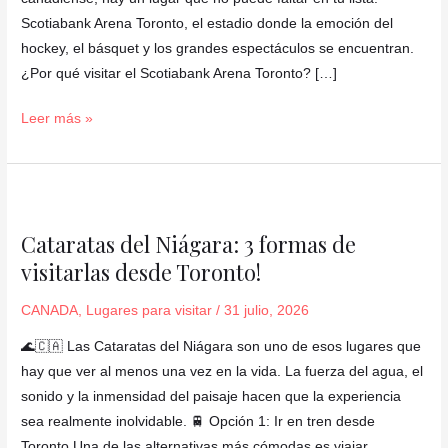
🏟️
Scotiabank Arena Toronto, el estadio donde la emoción del
🏒
hockey, el básquet y los grandes espectáculos se encuentran.
🏀
¿Por qué visitar el Scotiabank Arena Toronto? […]
Leer más »
Cataratas
del
Cataratas del Niágara: 3 formas de
Niágara:
visitarlas desde Toronto!
3
formas
CANADA
,
Lugares para visitar
/
31 julio, 2026
de
visitarlas
🌊🇨🇦 Las Cataratas del Niágara son uno de esos lugares que
desde
hay que ver al menos una vez en la vida. La fuerza del agua, el
Toronto!
sonido y la inmensidad del paisaje hacen que la experiencia
sea realmente inolvidable. 🚆 Opción 1: Ir en tren desde
Toronto Una de las alternativas más cómodas es viajar