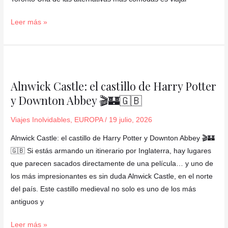
Leer más »
Alnwick
Castle:
Alnwick Castle: el castillo de Harry Potter
el
y Downton Abbey 🎬🏰🇬🇧
castillo
de
Viajes Inolvidables
,
EUROPA
/
19 julio, 2026
Harry
Potter
Alnwick Castle: el castillo de Harry Potter y Downton Abbey 🎬🏰
y
🇬🇧 Si estás armando un itinerario por Inglaterra, hay lugares
Downton
que parecen sacados directamente de una película… y uno de
Abbey
los más impresionantes es sin duda Alnwick Castle, en el norte
🎬
del país. Este castillo medieval no solo es uno de los más
🏰
antiguos y
🇬🇧
Leer más »