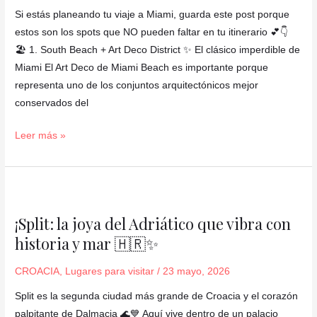
Miami
Si estás planeando tu viaje a Miami, guarda este post porque
📸
estos son los spots que NO pueden faltar en tu itinerario 💕👇
✨
🏖️ 1. South Beach + Art Deco District ✨ El clásico imperdible de
Miami El Art Deco de Miami Beach es importante porque
representa uno de los conjuntos arquitectónicos mejor
conservados del
Leer más »
¡Split:
la
¡Split: la joya del Adriático que vibra con
joya
historia y mar 🇭🇷✨
del
Adriático
CROACIA
,
Lugares para visitar
/
23 mayo, 2026
que
vibra
Split es la segunda ciudad más grande de Croacia y el corazón
con
palpitante de Dalmacia 🌊💙 Aquí vive dentro de un palacio