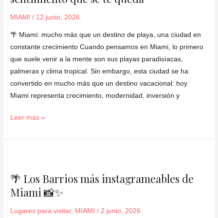
es
MIAMI
/
12 junio, 2026
solo
un
🌴 Miami: mucho más que un destino de playa, una ciudad en
destino…
constante crecimiento Cuando pensamos en Miami, lo primero
es
que suele venir a la mente son sus playas paradisíacas,
un
palmeras y clima tropical. Sin embargo, esta ciudad se ha
sentimiento
convertido en mucho más que un destino vacacional: hoy
que
Miami representa crecimiento, modernidad, inversión y
se
Leer más »
te
queda
🌴
Los
🌴 Los Barrios más instagrameables de
Barrios
Miami 📸✨
más
instagrameables
Lugares para visitar
,
MIAMI
/
2 junio, 2026
de