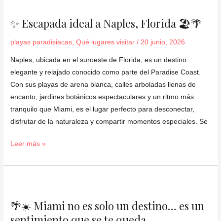
✨
Escapada
✨ Escapada ideal a Naples, Florida 🏖️🌴
ideal
a
playas paradisiacas
,
Qué lugares visitar
/
20 junio, 2026
Naples,
Naples, ubicada en el suroeste de Florida, es un destino
Florida
elegante y relajado conocido como parte del Paradise Coast.
🏖️
Con sus playas de arena blanca, calles arboladas llenas de
🌴
encanto, jardines botánicos espectaculares y un ritmo más
tranquilo que Miami, es el lugar perfecto para desconectar,
disfrutar de la naturaleza y compartir momentos especiales. Se
Leer más »
🌴
☀️
🌴☀️ Miami no es solo un destino… es un
Miami
sentimiento que se te queda
no