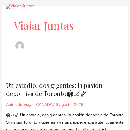
Ir
Paginación
al
de
contenido
entradas
Viajar Juntas
Un
estadio,
Un estadio, dos gigantes: la pasión
dos
deportiva de Toronto🏟️🏒🏀
gigantes:
la
Antes de Viajar
,
CANADA
/
8 agosto, 2026
pasión
deportiva
🏟️🏒🏀 Un estadio, dos gigantes: la pasión deportiva de Toronto
de
Si visitas Toronto y quieres vivir una experiencia auténticamente
Toronto
canadiense, hay un lugar que no puede faltar en tu lista: