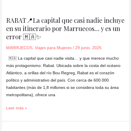
RABAT
📍
RABAT📍La capital que casi nadie incluye
La
en su itinerario por Marruecos… y es un
capital
error 🇲🇦✨
que
casi
MARRUECOS
,
Viajes para Mujeres
/
29 junio, 2026
nadie
incluye
🇲🇦 La capital que casi nadie visita… y que merece mucho
en
más protagonismo: Rabat. Ubicada sobre la costa del océano
su
Atlántico, a orillas del río Bou Regreg, Rabat es el corazón
itinerario
político y administrativo del país. Con cerca de 600.000
por
habitantes (más de 1,8 millones si se considera toda su área
Marruecos…
metropolitana), ofrece una
y
Leer más »
es
un
error
🇲🇦
✨