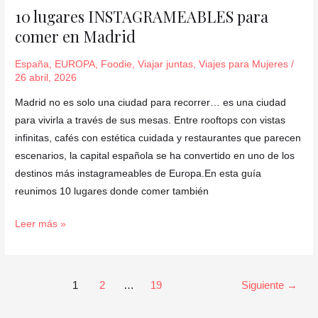
lugares
10 lugares INSTAGRAMEABLES para
INSTAGRAMEABLES
comer en Madrid
para
comer
España
,
EUROPA
,
Foodie
,
Viajar juntas
,
Viajes para Mujeres
/
en
26 abril, 2026
Madrid
Madrid no es solo una ciudad para recorrer… es una ciudad
para vivirla a través de sus mesas. Entre rooftops con vistas
infinitas, cafés con estética cuidada y restaurantes que parecen
escenarios, la capital española se ha convertido en uno de los
destinos más instagrameables de Europa.En esta guía
reunimos 10 lugares donde comer también
Leer más »
1
2
…
19
Siguiente
→