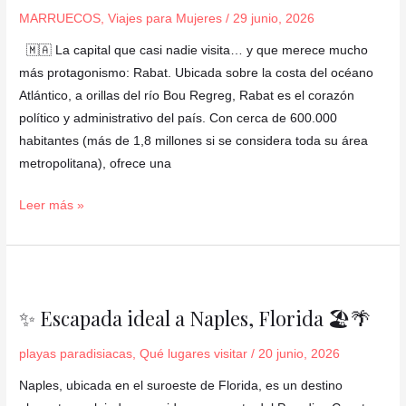
casi
MARRUECOS
,
Viajes para Mujeres
/
29 junio, 2026
nadie
incluye
🇲🇦 La capital que casi nadie visita… y que merece mucho
en
más protagonismo: Rabat. Ubicada sobre la costa del océano
su
Atlántico, a orillas del río Bou Regreg, Rabat es el corazón
itinerario
político y administrativo del país. Con cerca de 600.000
por
habitantes (más de 1,8 millones si se considera toda su área
Marruecos…
metropolitana), ofrece una
y
Leer más »
es
un
error
🇲🇦
✨
✨
Escapada
✨ Escapada ideal a Naples, Florida 🏖️🌴
ideal
a
playas paradisiacas
,
Qué lugares visitar
/
20 junio, 2026
Naples,
Naples, ubicada en el suroeste de Florida, es un destino
Florida