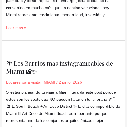
un
palmeras y clima tropical. Sin embargo, esta ciudad se ha
sentimiento
convertido en mucho más que un destino vacacional: hoy
que
Miami representa crecimiento, modernidad, inversión y
se
Leer más »
te
queda
🌴
Los
🌴 Los Barrios más instagrameables de
Barrios
Miami 📸✨
más
instagrameables
Lugares para visitar
,
MIAMI
/
2 junio, 2026
de
Miami
Si estás planeando tu viaje a Miami, guarda este post porque
📸
estos son los spots que NO pueden faltar en tu itinerario 💕👇
✨
🏖️ 1. South Beach + Art Deco District ✨ El clásico imperdible de
Miami El Art Deco de Miami Beach es importante porque
representa uno de los conjuntos arquitectónicos mejor