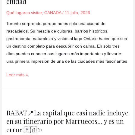
ciudad
días:
qué
Qué lugares visitar
,
CANADA
/
11 julio, 2026
ver
y
Toronto sorprende porque no es solo una ciudad de
hacer
rascacielos. Su mezcla de culturas, barrios históricos,
en
gastronomía, naturaleza y vistas al lago Ontario hacen que sea
la
un destino completo para descubrir con calma. En solo tres
ciudad
días puedes conocer sus lugares más importantes y llevarte
una primera impresión de una de las ciudades más fascinantes
Leer más »
RABAT
📍
RABAT📍La capital que casi nadie incluye
La
en su itinerario por Marruecos… y es un
capital
error 🇲🇦✨
que