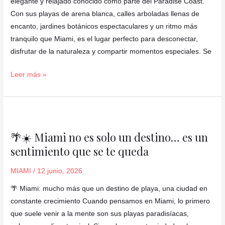
elegante y relajado conocido como parte del Paradise Coast.
🏖️
Con sus playas de arena blanca, calles arboladas llenas de
🌴
encanto, jardines botánicos espectaculares y un ritmo más
tranquilo que Miami, es el lugar perfecto para desconectar,
disfrutar de la naturaleza y compartir momentos especiales. Se
Leer más »
🌴
☀️
🌴☀️ Miami no es solo un destino… es un
Miami
sentimiento que se te queda
no
es
MIAMI
/
12 junio, 2026
solo
un
🌴 Miami: mucho más que un destino de playa, una ciudad en
destino…
constante crecimiento Cuando pensamos en Miami, lo primero
es
que suele venir a la mente son sus playas paradisíacas,