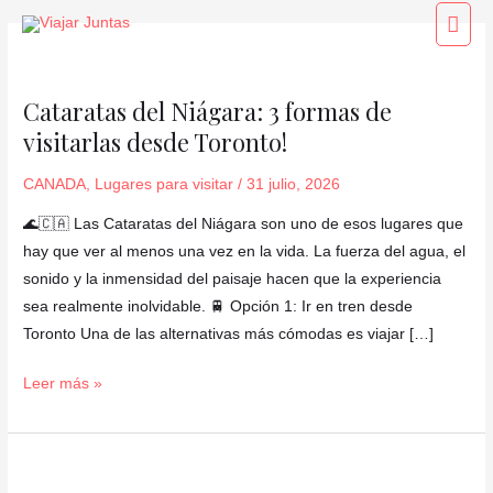
Ir
Paginación
Men
al
de
princ
Cataratas
contenido
entradas
del
Cataratas del Niágara: 3 formas de
Niágara:
visitarlas desde Toronto!
3
formas
CANADA
,
Lugares para visitar
/
31 julio, 2026
de
visitarlas
🌊🇨🇦 Las Cataratas del Niágara son uno de esos lugares que
desde
hay que ver al menos una vez en la vida. La fuerza del agua, el
Toronto!
sonido y la inmensidad del paisaje hacen que la experiencia
sea realmente inolvidable. 🚆 Opción 1: Ir en tren desde
Toronto Una de las alternativas más cómodas es viajar […]
Leer más »
Alnwick