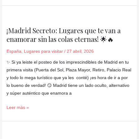
¡Madrid
Secreto:
¡Madrid Secreto: Lugares que te van a
Lugares
enamorar sin las colas eternas! 🌟🔥
que
te
España
,
Lugares para visitar
/
27 abril, 2026
van
a
✨ Si ya leiste el posteo de los imprescindibles de Madrid en tu
enamorar
primera visita (Puerta del Sol, Plaza Mayor, Retiro, Palacio Real
sin
y todo lo mega turístico que ya les conté) ¡es hora de ir a por
las
lo bueno de verdad! 😏 Madrid tiene un lado oculto, alternativo
colas
y súper auténtico que enamora a
eternas!
Leer más »
🌟
🔥
10