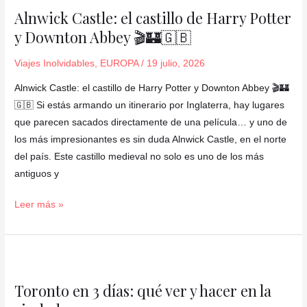
Castle:
Alnwick Castle: el castillo de Harry Potter
el
y Downton Abbey 🎬🏰🇬🇧
castillo
de
Viajes Inolvidables
,
EUROPA
/
19 julio, 2026
Harry
Potter
Alnwick Castle: el castillo de Harry Potter y Downton Abbey 🎬🏰
y
🇬🇧 Si estás armando un itinerario por Inglaterra, hay lugares
Downton
que parecen sacados directamente de una película… y uno de
Abbey
los más impresionantes es sin duda Alnwick Castle, en el norte
🎬
del país. Este castillo medieval no solo es uno de los más
🏰
antiguos y
🇬🇧
Leer más »
Toronto
en
Toronto en 3 días: qué ver y hacer en la
3