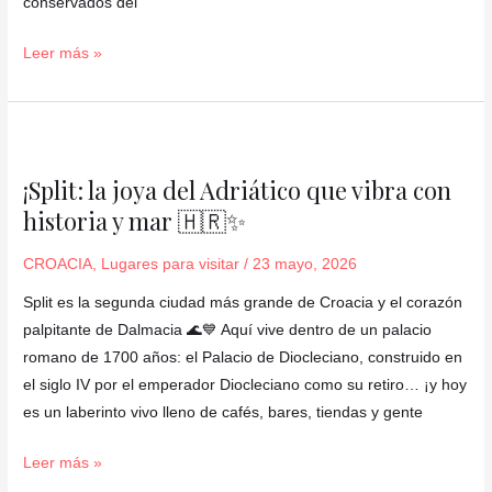
conservados del
Leer más »
¡Split:
la
¡Split: la joya del Adriático que vibra con
joya
historia y mar 🇭🇷✨
del
Adriático
CROACIA
,
Lugares para visitar
/
23 mayo, 2026
que
vibra
Split es la segunda ciudad más grande de Croacia y el corazón
con
palpitante de Dalmacia 🌊💙 Aquí vive dentro de un palacio
historia
romano de 1700 años: el Palacio de Diocleciano, construido en
y
el siglo IV por el emperador Diocleciano como su retiro… ¡y hoy
mar
es un laberinto vivo lleno de cafés, bares, tiendas y gente
🇭🇷
Leer más »
✨