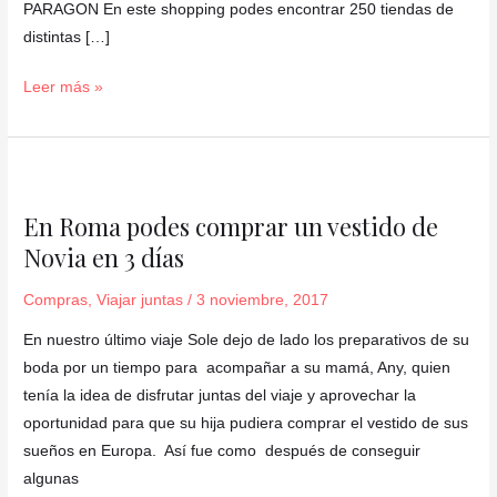
PARAGON En este shopping podes encontrar 250 tiendas de
distintas […]
Leer más »
En
Roma
En Roma podes comprar un vestido de
podes
Novia en 3 días
comprar
un
Compras
,
Viajar juntas
/
3 noviembre, 2017
vestido
de
En nuestro último viaje Sole dejo de lado los preparativos de su
Novia
boda por un tiempo para acompañar a su mamá, Any, quien
en
tenía la idea de disfrutar juntas del viaje y aprovechar la
3
oportunidad para que su hija pudiera comprar el vestido de sus
días
sueños en Europa. Así fue como después de conseguir
algunas