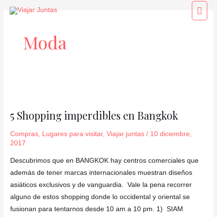
Ir
Men
al
princ
contenido
Moda
5
Shopping
5 Shopping imperdibles en Bangkok
imperdibles
en
Compras
,
Lugares para visitar
,
Viajar juntas
/
10 diciembre,
Bangkok
2017
Descubrimos que en BANGKOK hay centros comerciales que
además de tener marcas internacionales muestran diseños
asiáticos exclusivos y de vanguardia. Vale la pena recorrer
alguno de estos shopping donde lo occidental y oriental se
fusionan para tentarnos desde 10 am a 10 pm. 1) SIAM