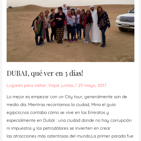
3
días!
DUBAI, qué ver en 3 días!
Lugares para visitar
,
Viajar juntas
/
25 mayo, 2017
Lo mejor es empezar con un City tour, generalmente son de
medio día. Mientras recorríamos la ciudad, Mina el guía
egipcio,nos contaba cómo se vive en los Emiratos y
especialmente en Dubái : una ciudad donde no hay corrupción
ni impuestos y los petrodólares se invierten en crear
las atracciones más ostentosas del mundo.La primer parada fue