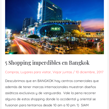
Shopping
imperdibles
en
Bangkok
5 Shopping imperdibles en Bangkok
Compras
,
Lugares para visitar
,
Viajar juntas
/
10 diciembre, 2017
Descubrimos que en BANGKOK hay centros comerciales que
además de tener marcas internacionales muestran diseños
asiáticos exclusivos y de vanguardia. Vale la pena recorrer
alguno de estos shopping donde lo occidental y oriental se
fusionan para tentarnos desde 10 am a 10 pm. 1) SIAM