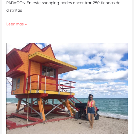
PARAGON En este shopping podes encontrar 250 tiendas de
distintas
Leer más »
Miami
intense
:
10
atractivos
imperdibles