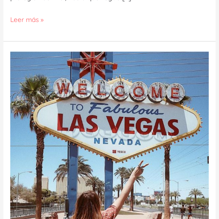
Leer más »
Las
Vegas
–
Miami
–
Bahamas