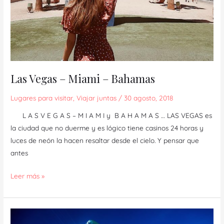
Las Vegas – Miami – Bahamas
Lugares para visitar
,
Viajar juntas
/
30 agosto, 2018
L A S V E G A S – M I A M I y B A H A M A S … LAS VEGAS es
la ciudad que no duerme y es lógico tiene casinos 24 horas y
luces de neón la hacen resaltar desde el cielo. Y pensar que
antes
Leer más »
5