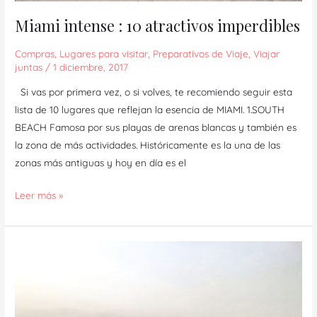
Miami intense : 10 atractivos imperdibles
Compras
,
Lugares para visitar
,
Preparativos de Viaje
,
Viajar
juntas
/
1 diciembre, 2017
Si vas por primera vez, o si volves, te recomiendo seguir esta
lista de 10 lugares que reflejan la esencia de MIAMI. 1.SOUTH
BEACH Famosa por sus playas de arenas blancas y también es
la zona de más actividades. Históricamente es la una de las
zonas más antiguas y hoy en día es el
Leer más »
DUBAI,
qué
ver
en