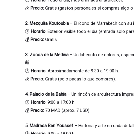
🕒
Horario:
Todo el día, más animada al atardecer.
💰
Precio:
Gratis (gastos personales si compras algo o d
2.
Mezquita Koutoubia
– El ícono de Marrakech con su 
🕒
Horario:
Exterior visible todo el día (entrada solo p
💰
Precio:
Gratis.
3.
Zocos de la Medina
– Un laberinto de colores, especi
🛍️
🕒
Horario:
Aproximadamente de 9:30 a 19:00 h.
💰
Precio:
Gratis (solo pagas lo que compres).
4.
Palacio de la Bahía
– Un rincón de arquitectura impre
🕒
Horario:
9:00 a 17:00 h.
💰
Precio:
70 MAD (aprox. 7 USD).
5.
Madrasa Ben Youssef
– Historia y arte en cada detal
🕒
Horario:
9:00 a 18:00 h.