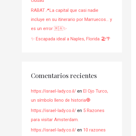
ciudad
RABAT📍La capital que casi nadie
incluye en su itinerario por Marruecos… y
es un error 🇲🇦✨
✨ Escapada ideal a Naples, Florida 🏖️🌴
Comentarios recientes
https://israel-lady.co.il/
en
El Ojo Turco,
un símbolo lleno de historia🧿
https://israel-lady.co.il/
en
5 Razones
para visitar Amsterdam.
https://israel-lady.co.il/
en
10 razones