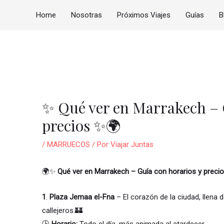
Home
Nosotras
Próximos Viajes
Guías
B
vegación
tradas
✨ Qué ver en Marrakech – 
precios ✨🌍
/
MARRUECOS
/ Por
Viajar Juntas
🌍✨
Qué ver en Marrakech – Guía con horarios y preci
1
.
Plaza Jemaa el-Fna
– El corazón de la ciudad, llena
callejeros.🏰