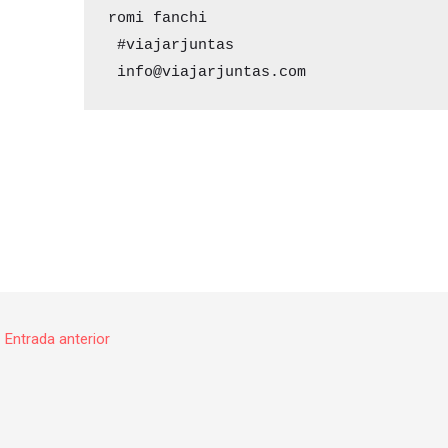
romi fanchi 

 #viajarjuntas 

 info@viajarjuntas.com
←
Entrada anterior