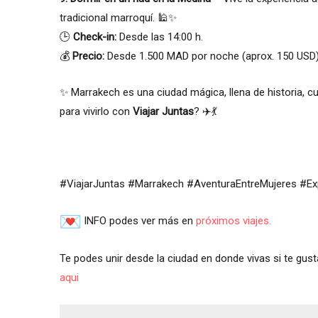
tradicional marroquí. 🕌✨
🕒
Check-in:
Desde las 14:00 h.
💰
Precio:
Desde 1.500 MAD por noche (aprox. 150 USD)
✨ Marrakech es una ciudad mágica, llena de historia, cul
para vivirlo con
Viajar Juntas
? ✈️💃
#ViajarJuntas #Marrakech #AventuraEntreMujeres #E
INFO podes ver más en
próximos viajes.
Te podes unir desde la ciudad en donde vivas si te gust
aqui