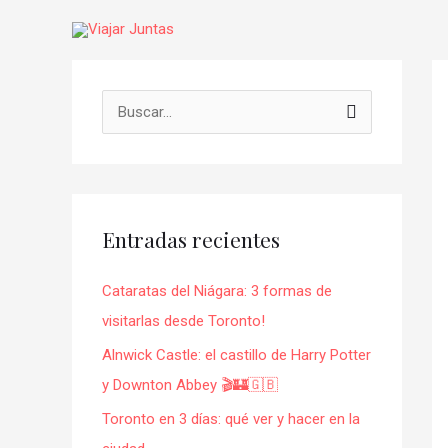
Ir
al
contenido
Na
de
B
en
u
s
c
Entradas recientes
a
r
Cataratas del Niágara: 3 formas de
p
visitarlas desde Toronto!
o
Alnwick Castle: el castillo de Harry Potter
r
y Downton Abbey 🎬🏰🇬🇧
:
Toronto en 3 días: qué ver y hacer en la