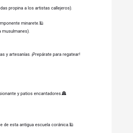
as propina a los artistas callejeros).
imponente minarete.🕌
ara musulmanes).
as y artesanías. ¡Prepárate para regatear!
sionante y patios encantadores.🏯
le de esta antigua escuela coránica.🕌