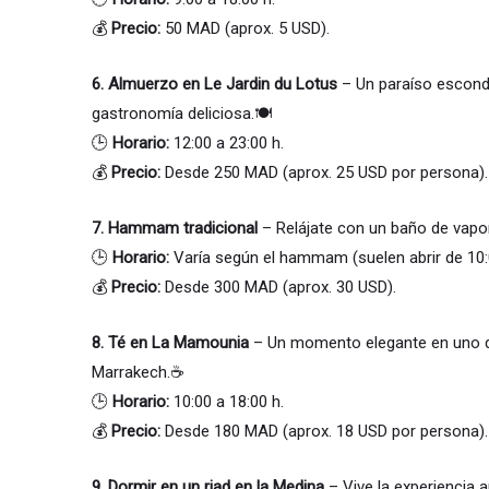
💰
Precio:
50 MAD (aprox. 5 USD).
6.
Almuerzo en Le Jardin du Lotus
– Un paraíso escondi
gastronomía deliciosa.🍽️
🕒
Horario:
12:00 a 23:00 h.
💰
Precio:
Desde 250 MAD (aprox. 25 USD por persona).
7.
Hammam tradicional
– Relájate con un baño de vapo
🕒
Horario:
Varía según el hammam (suelen abrir de 10:0
💰
Precio:
Desde 300 MAD (aprox. 30 USD).
8.
Té en La Mamounia
– Un momento elegante en uno d
Marrakech.☕
🕒
Horario:
10:00 a 18:00 h.
💰
Precio:
Desde 180 MAD (aprox. 18 USD por persona).
9.
Dormir en un riad en la Medina
– Vive la experiencia a