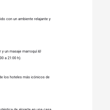
do con un ambiente relajante y
r y un masaje marroquí.🛀
0 a 21:00 h).
e los hoteles más icónicos de
uténtica de alojarte en una casa