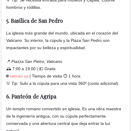
💡
Tip:
Se necesita entrada para museos y Capilla. Cubrite
hombros y rodillas.
5. Basílica de San Pedro
La iglesia más grande del mundo, ubicada en el corazón del
Vaticano. Su interior, la cúpula y la Plaza San Pedro son
impactantes por su belleza y espiritualidad.
📍
Piazza San Pietro, Vaticano
🕰️ 7:00 a 19:00 | 💶 Gratis
🌐
vatican.va
| Tiempo de visita ⏱️ 1 hora
💡
Tip:
Subí a la cúpula para una vista 360º (costo adicional).
6. Panteón de Agripa
Un templo romano convertido en iglesia. Es una obra maestra
de la ingeniería antigua, con su cúpula perfectamente
conservada y una abertura central que deja entrar la luz
natural.