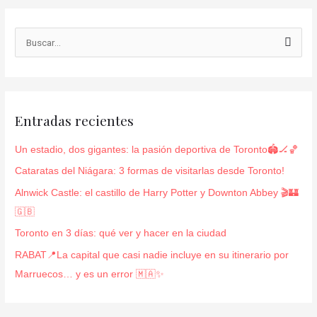
B
u
s
c
Entradas recientes
a
r
Un estadio, dos gigantes: la pasión deportiva de Toronto🏟️🏒🏀
p
Cataratas del Niágara: 3 formas de visitarlas desde Toronto!
o
Alnwick Castle: el castillo de Harry Potter y Downton Abbey 🎬🏰
r
🇬🇧
:
Toronto en 3 días: qué ver y hacer en la ciudad
RABAT📍La capital que casi nadie incluye en su itinerario por
Marruecos… y es un error 🇲🇦✨