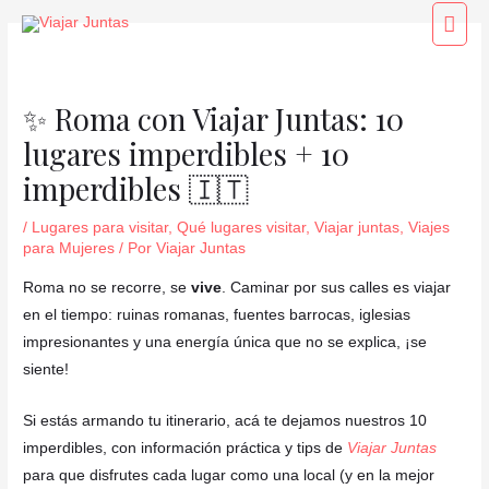
Ir
Navegación
Men
al
de
princ
contenido
entradas
✨ Roma con Viajar Juntas: 10
lugares imperdibles + 10
imperdibles 🇮🇹
/
Lugares para visitar
,
Qué lugares visitar
,
Viajar juntas
,
Viajes
para Mujeres
/ Por
Viajar Juntas
Roma no se recorre, se
vive
. Caminar por sus calles es viajar
en el tiempo: ruinas romanas, fuentes barrocas, iglesias
impresionantes y una energía única que no se explica, ¡se
siente!
Si estás armando tu itinerario, acá te dejamos nuestros 10
imperdibles, con información práctica y tips de
Viajar Juntas
para que disfrutes cada lugar como una local (y en la mejor