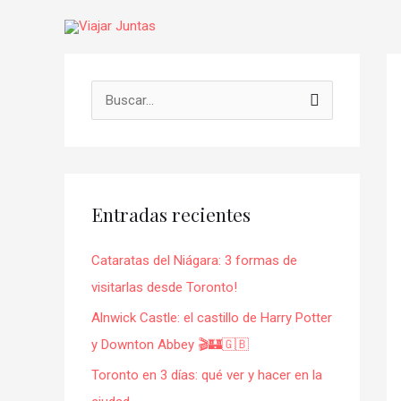
Ir
al
contenido
Na
de
B
en
u
s
c
Entradas recientes
a
r
Cataratas del Niágara: 3 formas de
p
visitarlas desde Toronto!
o
Alnwick Castle: el castillo de Harry Potter
r
y Downton Abbey 🎬🏰🇬🇧
:
Toronto en 3 días: qué ver y hacer en la