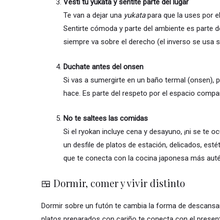
Vestí tu yukata y sentite parte del lugar
Te van a dejar una
yukata
para que la uses por el
Sentirte cómoda y parte del ambiente es parte del
siempre va sobre el derecho (el inverso se usa s
Duchate antes del onsen
Si vas a sumergirte en un baño termal (onsen), 
hace. Es parte del respeto por el espacio compart
No te saltees las comidas
Si el ryokan incluye cena y desayuno, ¡ni se te o
un desfile de platos de estación, delicados, est
que te conecta con la cocina japonesa más auté
🍱 Dormir, comer y vivir distinto
Dormir sobre un futón te cambia la forma de descansar
platos preparados con cariño te conecta con el presente