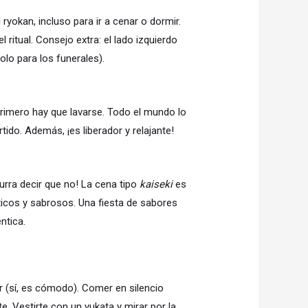
 ryokan, incluso para ir a cenar o dormir.
 ritual. Consejo extra: el lado izquierdo
olo para los funerales).
primero hay que lavarse. Todo el mundo lo
ido. Además, ¡es liberador y relajante!
curra decir que no! La cena tipo
kaiseki
es
éticos y sabrosos. Una fiesta de sabores
ntica.
 (sí, es cómodo). Comer en silencio
. Vestirte con un yukata y mirar por la