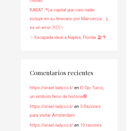
ciudad
RABAT📍La capital que casi nadie
incluye en su itinerario por Marruecos… y
es un error 🇲🇦✨
✨ Escapada ideal a Naples, Florida 🏖️🌴
Comentarios recientes
https://israel-lady.co.il/
en
El Ojo Turco,
un símbolo lleno de historia🧿
https://israel-lady.co.il/
en
5 Razones
para visitar Amsterdam.
https://israel-lady.co.il/
en
10 razones