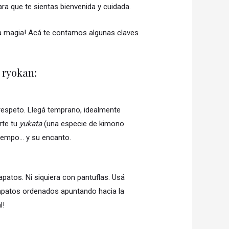
ra que te sientas bienvenida y cuidada.
 la magia! Acá te contamos algunas claves
 ryokan:
respeto. Llegá temprano, idealmente
rte tu
yukata
(una especie de kimono
 tiempo… y su encanto.
patos. Ni siquiera con pantuflas. Usá
zapatos ordenados apuntando hacia la
l!