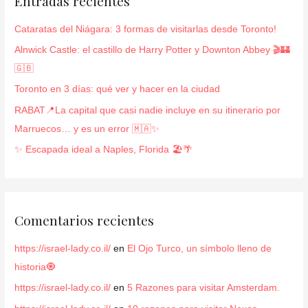
Entradas recientes
a
r
Cataratas del Niágara: 3 formas de visitarlas desde Toronto!
p
Alnwick Castle: el castillo de Harry Potter y Downton Abbey 🎬🏰
o
🇬🇧
r
Toronto en 3 días: qué ver y hacer en la ciudad
:
RABAT📍La capital que casi nadie incluye en su itinerario por
Marruecos… y es un error 🇲🇦✨
✨ Escapada ideal a Naples, Florida 🏖️🌴
Comentarios recientes
https://israel-lady.co.il/
en
El Ojo Turco, un símbolo lleno de
historia🧿
https://israel-lady.co.il/
en
5 Razones para visitar Amsterdam.