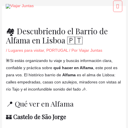
Ir
Navegación
Men
al
de
princ
contenido
entradas
🏘️ Descubriendo el Barrio de
Alfama en Lisboa 🇵🇹
/
Lugares para visitar
,
PORTUGAL
/ Por
Viajar Juntas
🌺Si estás organizando tu viaje y buscás información clara,
confiable y práctica sobre
qué hacer en Alfama
, este post es
para vos. El histórico barrio de
Alfama
es el alma de Lisboa:
calles empedradas, casas con azulejos, miradores con vistas al
río Tajo y el inconfundible sonido del fado 🎶.
📍 Qué ver en Alfama
🏰
Castelo de São Jorge