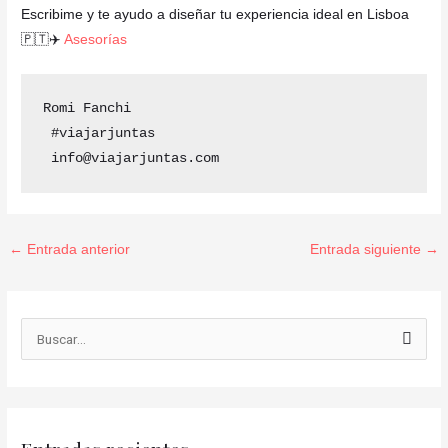
Escribime y te ayudo a diseñar tu experiencia ideal en Lisboa
🇵🇹✈️
Asesorías
Romi Fanchi 

 #viajarjuntas 

 info@viajarjuntas.com
←
Entrada anterior
Entrada siguiente
→
B
u
s
c