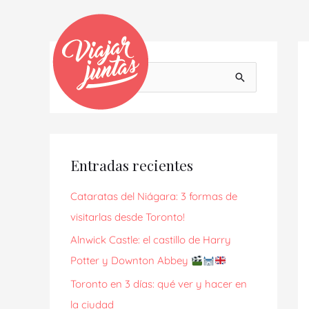
Ir
al
contenido
Na
de
B
en
u
s
c
Entradas recientes
a
r
Cataratas del Niágara: 3 formas de
p
visitarlas desde Toronto!
o
Alnwick Castle: el castillo de Harry
r
Potter y Downton Abbey
:
Toronto en 3 días: qué ver y hacer en
la ciudad