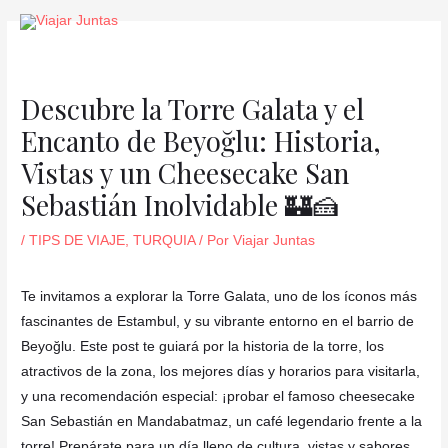
Ir
Navegación
al
de
contenido
entradas
Descubre la Torre Galata y el
Encanto de Beyoğlu: Historia,
Vistas y un Cheesecake San
Sebastián Inolvidable 🏰🍰
/
TIPS DE VIAJE
,
TURQUIA
/ Por
Viajar Juntas
Te invitamos a explorar la Torre Galata, uno de los íconos más
fascinantes de Estambul, y su vibrante entorno en el barrio de
Beyoğlu. Este post te guiará por la historia de la torre, los
atractivos de la zona, los mejores días y horarios para visitarla,
y una recomendación especial: ¡probar el famoso cheesecake
San Sebastián en Mandabatmaz, un café legendario frente a la
torre! Prepárate para un día lleno de cultura, vistas y sabores.