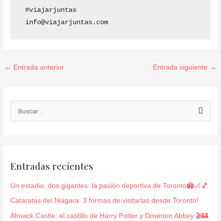
 #viajarjuntas 

 info@viajarjuntas.com
←
Entrada anterior
Entrada siguiente
→
B
u
s
c
Entradas recientes
a
r
Un estadio, dos gigantes: la pasión deportiva de Toronto🏟️🏒🏀
p
Cataratas del Niágara: 3 formas de visitarlas desde Toronto!
o
Alnwick Castle: el castillo de Harry Potter y Downton Abbey 🎬🏰
r