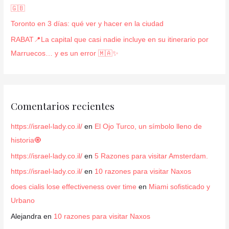
🇬🇧
:
Toronto en 3 días: qué ver y hacer en la ciudad
RABAT📍La capital que casi nadie incluye en su itinerario por
Marruecos… y es un error 🇲🇦✨
Comentarios recientes
https://israel-lady.co.il/
en
El Ojo Turco, un símbolo lleno de
historia🧿
https://israel-lady.co.il/
en
5 Razones para visitar Amsterdam.
https://israel-lady.co.il/
en
10 razones para visitar Naxos
does cialis lose effectiveness over time
en
Miami sofisticado y
Urbano
Alejandra
en
10 razones para visitar Naxos