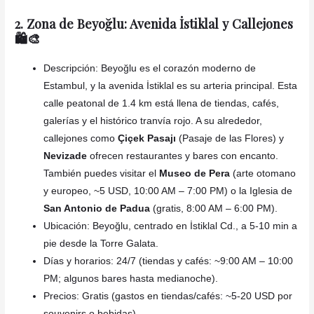
2. Zona de Beyoğlu: Avenida İstiklal y Callejones
🛍️🎨
Descripción: Beyoğlu es el corazón moderno de
Estambul, y la avenida İstiklal es su arteria principal. Esta
calle peatonal de 1.4 km está llena de tiendas, cafés,
galerías y el histórico tranvía rojo. A su alrededor,
callejones como
Çiçek Pasajı
(Pasaje de las Flores) y
Nevizade
ofrecen restaurantes y bares con encanto.
También puedes visitar el
Museo de Pera
(arte otomano
y europeo, ~5 USD, 10:00 AM – 7:00 PM) o la Iglesia de
San Antonio de Padua
(gratis, 8:00 AM – 6:00 PM).
Ubicación: Beyoğlu, centrado en İstiklal Cd., a 5-10 min a
pie desde la Torre Galata.
Días y horarios: 24/7 (tiendas y cafés: ~9:00 AM – 10:00
PM; algunos bares hasta medianoche).
Precios: Gratis (gastos en tiendas/cafés: ~5-20 USD por
souvenirs o bebidas).