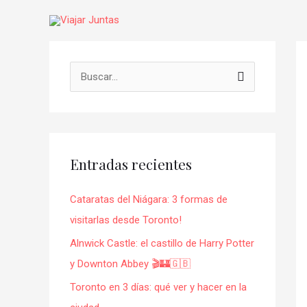
Ir
al
contenido
Na
de
B
en
u
s
c
Entradas recientes
a
r
Cataratas del Niágara: 3 formas de
p
visitarlas desde Toronto!
o
Alnwick Castle: el castillo de Harry Potter
r
y Downton Abbey 🎬🏰🇬🇧
:
Toronto en 3 días: qué ver y hacer en la