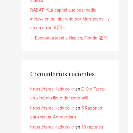
ciudad
RABAT📍La capital que casi nadie
incluye en su itinerario por Marruecos… y
es un error 🇲🇦✨
✨ Escapada ideal a Naples, Florida 🏖️🌴
Comentarios recientes
https://israel-lady.co.il/
en
El Ojo Turco,
un símbolo lleno de historia🧿
https://israel-lady.co.il/
en
5 Razones
para visitar Amsterdam.
https://israel-lady.co.il/
en
10 razones