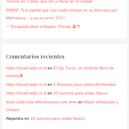
Toronto en 3 días: qué ver y hacer en la ciudad
:
RABAT📍La capital que casi nadie incluye en su itinerario por
Marruecos… y es un error 🇲🇦✨
✨ Escapada ideal a Naples, Florida 🏖️🌴
Comentarios recientes
https://israel-lady.co.il/
en
El Ojo Turco, un símbolo lleno de
historia🧿
https://israel-lady.co.il/
en
5 Razones para visitar Amsterdam.
https://israel-lady.co.il/
en
10 razones para visitar Naxos
does cialis lose effectiveness over time
en
Miami sofisticado y
Urbano
Alejandra
en
10 razones para visitar Naxos