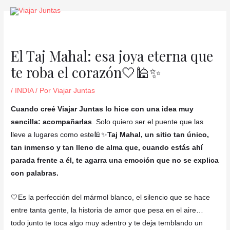
Ir
Navegación
al
de
contenido
entradas
El Taj Mahal: esa joya eterna que
te roba el corazón🤍🕌✨
/
INDIA
/ Por
Viajar Juntas
Cuando creé Viajar Juntas lo hice con una idea muy
sencilla: acompañarlas
. Solo quiero ser el puente que las
lleve a lugares como este🕌✨
Taj Mahal, un sitio tan único,
tan inmenso y tan lleno de alma que, cuando estás ahí
parada frente a él, te agarra una emoción que no se explica
con palabras.
🤍Es la perfección del mármol blanco, el silencio que se hace
entre tanta gente, la historia de amor que pesa en el aire…
todo junto te toca algo muy adentro y te deja temblando un