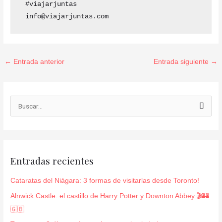
 #viajarjuntas 

 info@viajarjuntas.com
←
Entrada anterior
Entrada siguiente
→
B
u
s
c
Entradas recientes
a
r
Cataratas del Niágara: 3 formas de visitarlas desde Toronto!
p
Alnwick Castle: el castillo de Harry Potter y Downton Abbey 🎬🏰
o
🇬🇧
r