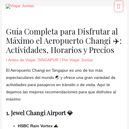
Ir
Navegación
Men
al
de
princ
contenido
entradas
Guía Completa para Disfrutar al
Máximo el Aeropuerto Changi ✈️:
Actividades, Horarios y Precios
/
Antes de Viajar
,
SINGAPUR
/ Por
Viajar Juntas
El Aeropuerto Changi en Singapur es uno de los más
espectaculares del mundo 🌏 y ofrece una gran variedad de
actividades para pasajeros en tránsito o de visita. Aquí te
dejamos las mejores recomendaciones para que disfrutes al
máximo:
1. Jewel Changi Airport 💎
HSBC Rain Vortex 🌊