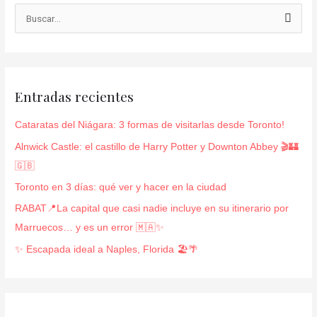
B
u
s
c
Entradas recientes
a
r
Cataratas del Niágara: 3 formas de visitarlas desde Toronto!
p
Alnwick Castle: el castillo de Harry Potter y Downton Abbey 🎬🏰
o
🇬🇧
r
Toronto en 3 días: qué ver y hacer en la ciudad
:
RABAT📍La capital que casi nadie incluye en su itinerario por
Marruecos… y es un error 🇲🇦✨
✨ Escapada ideal a Naples, Florida 🏖️🌴