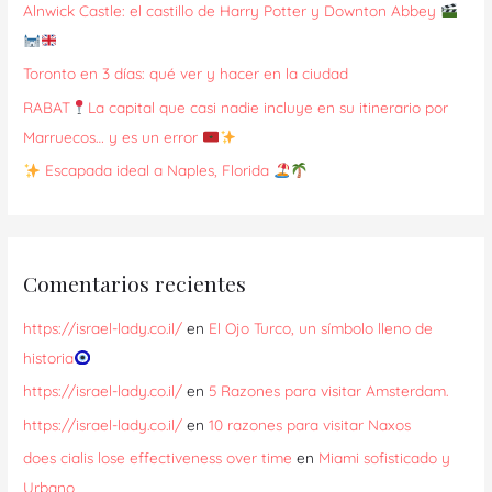
Alnwick Castle: el castillo de Harry Potter y Downton Abbey
o
r
Toronto en 3 días: qué ver y hacer en la ciudad
:
RABAT
La capital que casi nadie incluye en su itinerario por
Marruecos… y es un error
Escapada ideal a Naples, Florida
Comentarios recientes
https://israel-lady.co.il/
en
El Ojo Turco, un símbolo lleno de
historia
https://israel-lady.co.il/
en
5 Razones para visitar Amsterdam.
https://israel-lady.co.il/
en
10 razones para visitar Naxos
does cialis lose effectiveness over time
en
Miami sofisticado y
Urbano