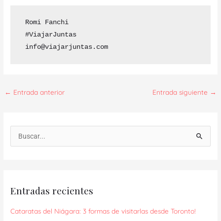
 Romi Fanchi 

 #ViajarJuntas 

 info@viajarjuntas.com
←
Entrada anterior
Entrada siguiente
→
B
u
s
c
Entradas recientes
a
r
Cataratas del Niágara: 3 formas de visitarlas desde Toronto!
p